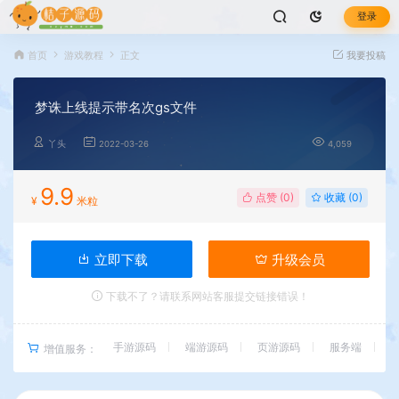
登录
首页
游戏教程
正文
我要投稿
梦诛上线提示带名次gs文件
丫头
2022-03-26
4,059
9.9
点赞 (
0
)
收藏 (0)
¥
米粒
立即下载
升级会员
下载不了？请联系网站客服提交链接错误！
手游源码
端游源码
页游源码
服务端
增值服务：