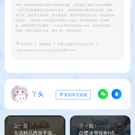
声明：本站所有资源仅供学习和研究传播，大家请在下载后24小时内删除，
一切关于该资源商业行为与本站无关。 请勿将该软件进行商业交易、转载
等行为，该软件只为研究、学习所提供，该软件使用后发生的一切问题与本
站无关。 （若您进入本站就表示同意以上条款）若本源码侵犯了您的权
益，请联系我们予以删除！（E-mail:1803245@qq.com） 记住本站域名：
QQ群：206529666 站长：橘子 QQ：188588162
桔子源码
游戏教程
梦诛上线提示带名次gs文件
https://www.czymw.com/archives/5681.html
丫头
复制本文链接
上一篇：
下一篇：
大话精品西游手游开区合区教程
白鹭冰雪传奇H5上线邮箱修改教程