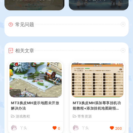
常见问题
相关文章
MT3换皮MH提示地图未开放
MT3换皮MH添加尊享挂机功
解决办法
能教程+添加挂机地图刷怪教
程+视频教程
游戏教程
寄售资源
丫头
丫头
0
200