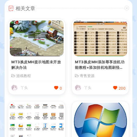
相关文章
MT3换皮MH提示地图未开放
MT3换皮MH添加尊享挂机功
解决办法
能教程+添加挂机地图刷怪教
程+视频教程
游戏教程
寄售资源
丫头
丫头
0
200