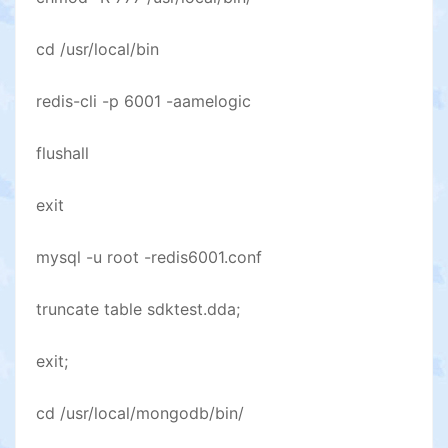
cd /usr/local/bin
redis-cli -p 6001 -aamelogic
flushall
exit
mysql -u root -redis6001.conf
truncate table sdktest.dda;
exit;
cd /usr/local/mongodb/bin/