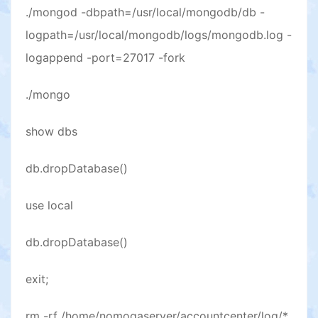
./mongod -dbpath=/usr/local/mongodb/db -
logpath=/usr/local/mongodb/logs/mongodb.log -
logappend -port=27017 -fork
./mongo
show dbs
db.dropDatabase()
use local
db.dropDatabase()
exit;
rm -rf /home/nomogaserver/accountcenter/log/*