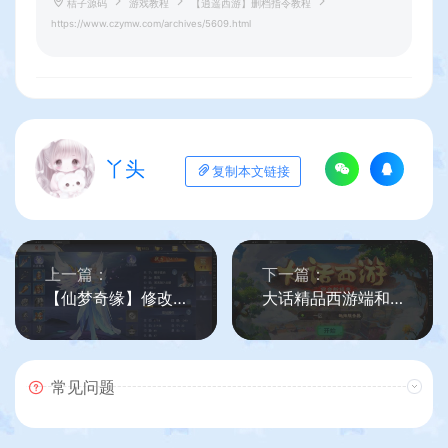
桔子源码
游戏教程
【逍遥西游】删档指令教程
https://www.czymw.com/archives/5609.html
丫头
复制本文链接
上一篇：
下一篇：
【仙梦奇缘】修改奖励教程
大话精品西游端和万众端添加仙器神兵教程
常见问题