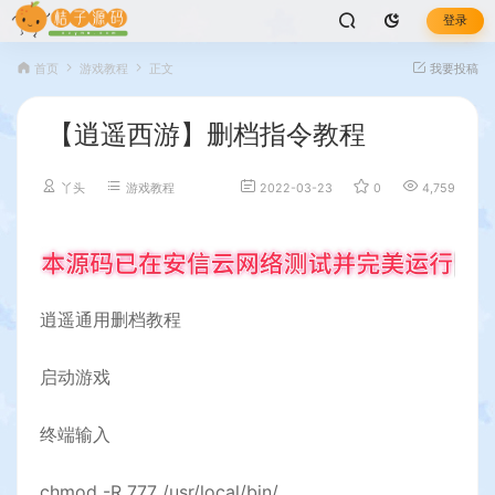
登录
首页
游戏教程
正文
我要投稿
【逍遥西游】删档指令教程
丫头
游戏教程
2022-03-23
0
4,759
逍遥通用删档教程
启动游戏
终端输入
chmod -R 777 /usr/local/bin/