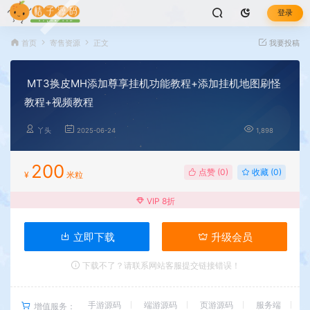
登录
首页
寄售资源
正文
我要投稿
MT3换皮MH添加尊享挂机功能教程+添加挂机地图刷怪
教程+视频教程
丫头
2025-06-24
1,898
200
点赞 (
0
)
收藏 (0)
¥
米粒
VIP 8折
立即下载
升级会员
下载不了？请联系网站客服提交链接错误！
手游源码
端游源码
页游源码
服务端
增值服务：