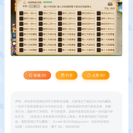
收藏 (0)
打赏
点赞 (
0
)
声明：本站所有资源仅供学习和研究传播，大家请在下载后24小时内删除，
一切关于该资源商业行为与本站无关。 请勿将该软件进行商业交易、转载
等行为，该软件只为研究、学习所提供，该软件使用后发生的一切问题与本
站无关。 （若您进入本站就表示同意以上条款）若本源码侵犯了您的权
益，请联系我们予以删除！（E-mail:1803245@qq.com） 记住本站域名：
QQ群：206529666 站长：橘子 QQ：188588162