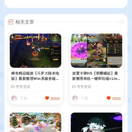
相关文章
稀有精品端游【斗罗大陆本地
放置卡牌H5【荣耀崛起】最
版】最新整理Win系服务端+
新整理单机一键即玩端+Linu
PC客户端+网页注册+CDK授
x手工服务端+CDK授权后台
寄售资源
寄售资源
权后台+管理后台+详细搭建
+简易安卓+详细搭建教程+全
教程
套源码
丫头
丫头
3000
1000