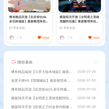
稀有精品页游【乱世斩仙OL
横版闯关手游【全明星之英雄
多区跨服版】最新整理单机一
觉醒阿拉德】最新整理单机一
键即玩镜像端+Linux手工服
键即玩端+Linux手工服务端+
寄售资源
寄售资源
务端+网页注册+网页商城+C
JAVA管理后台+GM授权后台
DK授权后台+详细搭建教程
+安卓苹果双端+详细搭建教
丫头
丫头
1000
1500
程
猜你喜欢
稀有精品端游【斗罗大陆本地版】最新整理Win系服务端+PC客户端+网页注册+CDK授权后台+管理后台+详细搭建教程
2026-07-24
放置卡牌H5【荣耀崛起】最新整理单机一键即玩端+Linux手工服务端+CDK授权后台+简易安卓+详细搭建教程+全套源码
2026-07-03
稀有精品页游【乱世斩仙OL多区跨服版】最新整理单机一键即玩镜像端+Linux手工服务端+网页注册+网页商城+CDK授权后台+详细搭建教程
2026-07-03
横版闯关手游【全明星之英雄觉醒阿拉德】最新整理单机一键即玩端+Linux手工服务端+JAVA管理后台+GM授权后台+安卓苹果双端+详细搭建教程
2026-06-28
横版闯关手游【疾風之刃代金券内购修复版】最新整理单机一键即玩镜像端+Linux手工服务端+安卓苹果双端+CDK授权后台+前后端全套源码+详细搭建教程
2026-06-28