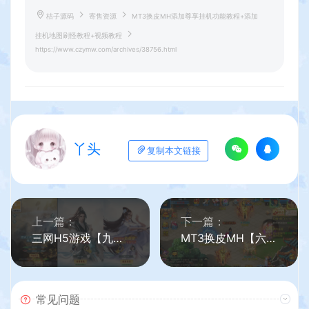
桔子源码
寄售资源
MT3换皮MH添加尊享挂机功能教程+添加
挂机地图刷怪教程+视频教程
https://www.czymw.com/archives/38756.html
丫头
复制本文链接
上一篇：
下一篇：
三网H5游戏【九州破穹H5平台币内购版】最新整理单机一键即玩镜像端+Linux手工服务端+简易客户端+运营后台+全套表+前后端转换工具+详细搭建教程+视频教程
MT3换皮MH【六福西游万亿突破挂机尊享版】最新整理单机一键即玩镜像端+Linux手工服务端+安卓苹果双端+GM后台+详细搭建教程+全套源码
常见问题