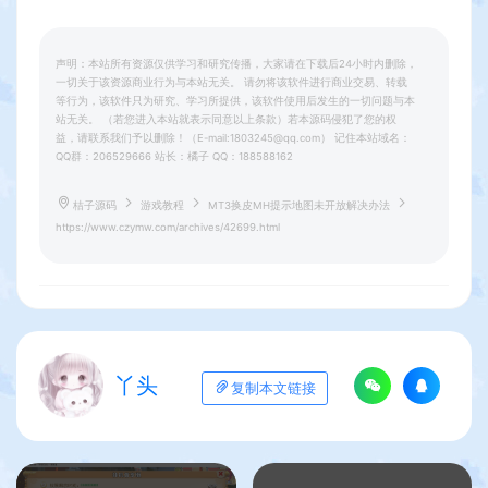
声明：本站所有资源仅供学习和研究传播，大家请在下载后24小时内删除，
一切关于该资源商业行为与本站无关。 请勿将该软件进行商业交易、转载
等行为，该软件只为研究、学习所提供，该软件使用后发生的一切问题与本
站无关。 （若您进入本站就表示同意以上条款）若本源码侵犯了您的权
益，请联系我们予以删除！（E-mail:1803245@qq.com） 记住本站域名：
QQ群：206529666 站长：橘子 QQ：188588162
桔子源码
游戏教程
MT3换皮MH提示地图未开放解决办法
https://www.czymw.com/archives/42699.html
丫头
复制本文链接