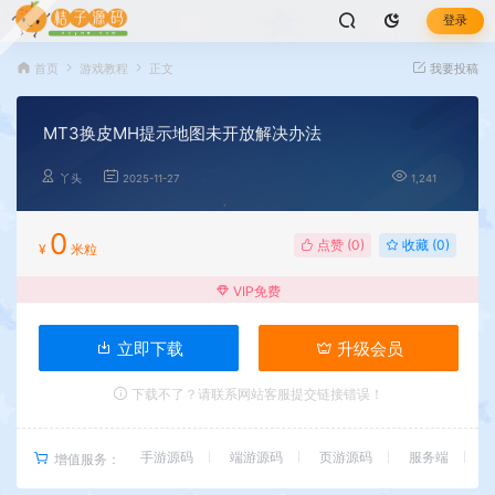
登录
首页
游戏教程
正文
我要投稿
MT3换皮MH提示地图未开放解决办法
丫头
2025-11-27
1,241
0
点赞 (
0
)
收藏 (0)
¥
米粒
VIP免费
立即下载
升级会员
下载不了？请联系网站客服提交链接错误！
手游源码
端游源码
页游源码
服务端
增值服务：