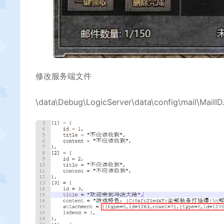
修改服务端文件
\data\Debug\LogicServer\data\config\mail\MailID