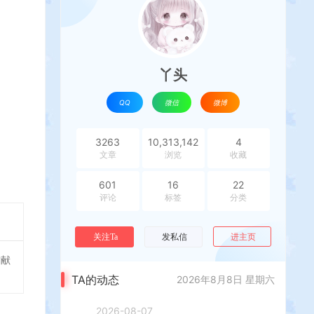
丫头
QQ
微信
微博
3263
10,313,142
4
文章
浏览
收藏
601
16
22
评论
标签
分类
进主页
关注Ta
发私信
贡献
TA的动态
2026年8月8日 星期六
2026-08-07