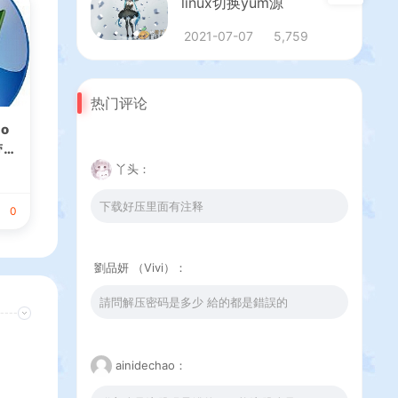
linux切换yum源
2021-07-07
5,759
热门评论
o
带
丫头：
下载好压里面有注释
0
劉品妍 （Vivi）：
請問解压密码是多少 給的都是錯誤的
ainidechao：