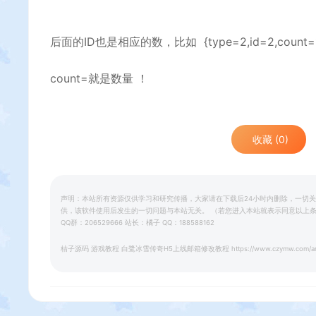
后面的ID也是相应的数，比如 {type=2,id=2,coun
count=就是数量 ！
收藏 (0)
声明：本站所有资源仅供学习和研究传播，大家请在下载后24小时内删除，一切
供，该软件使用后发生的一切问题与本站无关。 （若您进入本站就表示同意以上条款）若本
QQ群：206529666 站长：橘子 QQ：188588162
桔子源码
游戏教程
白鹭冰雪传奇H5上线邮箱修改教程
https://www.czymw.com/ar