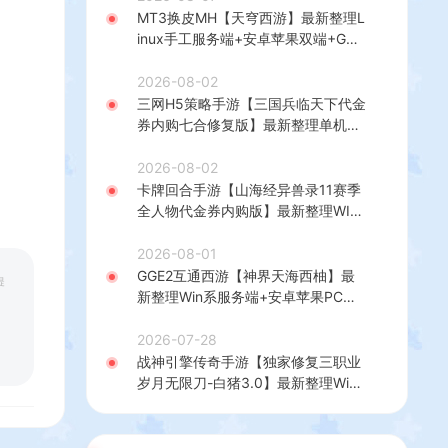
MT3换皮MH【天穹西游】最新整理L
inux手工服务端+安卓苹果双端+GM
后台+详细搭建教程+全套源码+视频
教程
2026-08-02
三网H5策略手游【三国兵临天下代金
券内购七合修复版】最新整理单机一
键即玩镜像端+Linux手工服务端+管
理后台+GM授权后台+简易安卓客户
2026-08-02
端+详细搭建教程+视频教程
卡牌回合手游【山海经异兽录11赛季
全人物代金券内购版】最新整理WIN
系服务端+授权GM后台+管理后台
+热更修改工具+安卓+详细搭建教程
2026-08-01
GGE2互通西游【神界天海西柚】最
提
新整理Win系服务端+安卓苹果PC三
端+内置GM工具+全套源码+详细搭
建教程
2026-07-28
战神引擎传奇手游【独家修复三职业
岁月无限刀-白猪3.0】最新整理Win
系特色服务端+安卓苹果双端+GM授
权后台+详细搭建教程