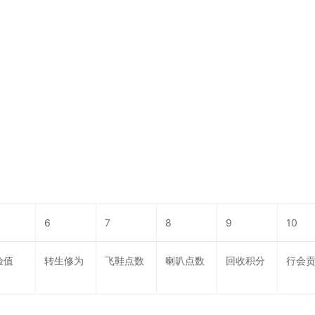
6
7
8
9
10
验值
转生修为
飞鞋点数
喇叭点数
回收积分
行会