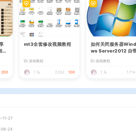
享
mt3全套修改视频教程
如何关闭服务器Wind
挂机
ws Server2012 自
教程
的杀毒程序
游戏教程
游戏教程
200
丫头
2,552
100
丫头
1,714
-11-27
-06-24