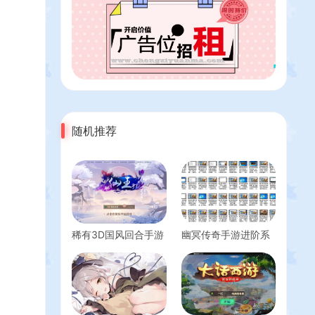
随机推荐
稀有3D国风回合手游
幽冥传奇手游进阶系
【万灵山海之境】
列修改视频教程105
Linux无限开新区脚本
课-从入门到大神
+使用教程