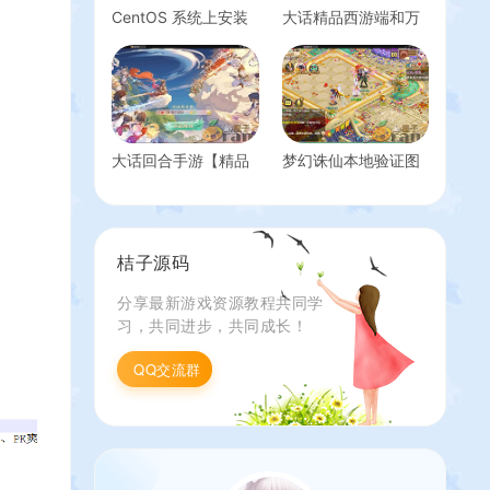
CentOS 系统上安装
大话精品西游端和万
桌面图形化管理界面
众端添加仙器神兵教
程
大话回合手游【精品
梦幻诛仙本地验证图
西游】任务经验+掉
文教程+验证文件+自
落物品修改教程
用永久本地验证
桔子源码
分享最新游戏资源教程共同学
习，共同进步，共同成长！
QQ交流群