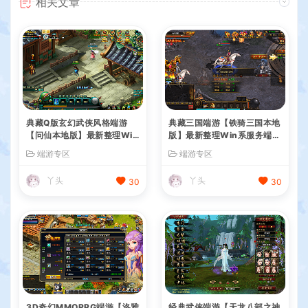
相关文章
典藏Q版玄幻武侠风格端游
典藏三国端游【铁骑三国本地
【问仙本地版】最新整理Win
版】最新整理Win系服务端+
系服务端+PC客户端+GM指
PC客户端+详细搭建教程+G
端游专区
端游专区
令+详细搭建教程
M命令教程
丫头
丫头
30
30
3D奇幻MMORPG端游【洛雅
经典武侠端游【天龙八部之神