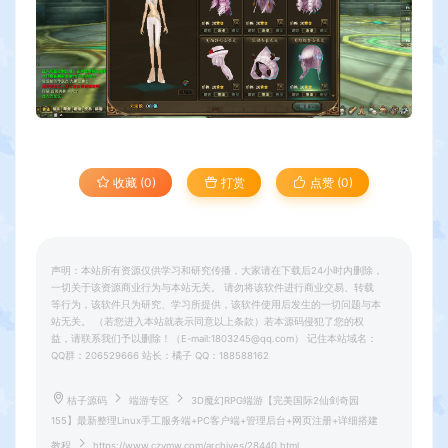
收藏 (0)
打赏
点赞 (
0
)
声明：本站所有资源仅供学习和研究传播，大家请在下载后24小时内删除，
一切关于该资源商业行为与本站无关。 请勿将该软件进行商业交易、转载
等行为，该软件只为研究、学习所提供，该软件使用后发生的一切问题与本
站无关。 （若您进入本站就表示同意以上条款）若本源码侵犯了您的权
益，请联系我们予以删除！（E-mail:1803245@qq.com） 记住本站域名：
QQ群：206529666 站长：橘子 QQ：188588162
桔子源码
端游专区
3D魔幻RPG端游【完美国际2仙剑奇园
155】最新整理Linux手工服务端+PC客户端+管理后台+网页注册+详细搭建
教程
https://www.czymw.com/archives/28440.html