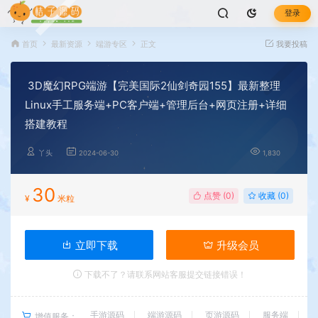
登录
首页
最新资源
端游专区
正文
我要投稿
3D魔幻RPG端游【完美国际2仙剑奇园155】最新整理
Linux手工服务端+PC客户端+管理后台+网页注册+详细
搭建教程
丫头
2024-06-30
1,830
30
点赞 (
0
)
收藏 (0)
¥
米粒
立即下载
升级会员
下载不了？请联系网站客服提交链接错误！
手游源码
端游源码
页游源码
服务端
增值服务：