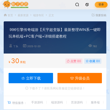
登录
首页
最新资源
端游专区
正文
我要投稿
996引擎传奇端游【天宇超变版】最新整理WIN系一键即
玩单机端+PC客户端+详细搭建教程
丫头
2025-12-20
782
30
点赞 (
0
)
收藏 (0)
¥
米粒
立即下载
升级会员
下载不了？请联系网站客服提交链接错误！
手游源码
端游源码
页游源码
服务端
增值服务：