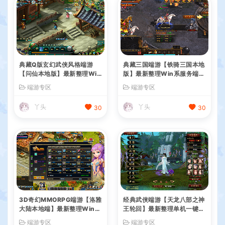
典藏Q版玄幻武侠风格端游
典藏三国端游【铁骑三国本地
【问仙本地版】最新整理Win
版】最新整理Win系服务端+
系服务端+PC客户端+GM指
PC客户端+详细搭建教程+G
端游专区
端游专区
令+详细搭建教程
M命令教程
丫头
丫头
30
30
3D奇幻MMORPG端游【洛雅
经典武侠端游【天龙八部之神
大陆本地端】最新整理Win一
王轮回】最新整理单机一键即
键服务端+PC客户端+GM工
玩镜像端+Linux手工服务端+
端游专区
端游专区