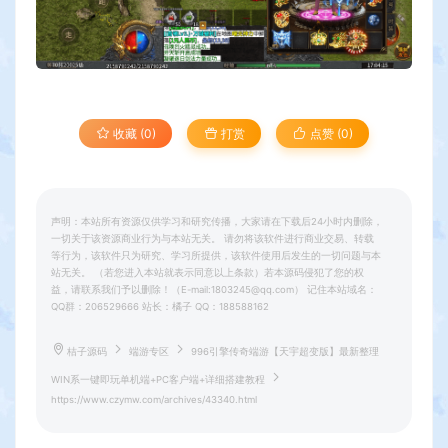
收藏 (0)
打赏
点赞 (
0
)
声明：本站所有资源仅供学习和研究传播，大家请在下载后24小时内删除，
一切关于该资源商业行为与本站无关。 请勿将该软件进行商业交易、转载
等行为，该软件只为研究、学习所提供，该软件使用后发生的一切问题与本
站无关。 （若您进入本站就表示同意以上条款）若本源码侵犯了您的权
益，请联系我们予以删除！（E-mail:1803245@qq.com） 记住本站域名：
QQ群：206529666 站长：橘子 QQ：188588162
桔子源码
端游专区
996引擎传奇端游【天宇超变版】最新整理
WIN系一键即玩单机端+PC客户端+详细搭建教程
https://www.czymw.com/archives/43340.html