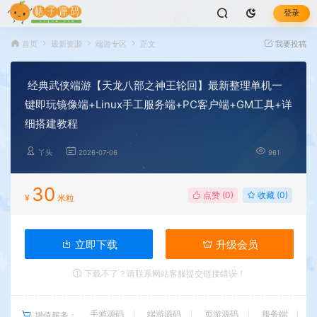
登录
首页
最新资源
端游专区
正文
我要投稿
经典武侠端游【天龙八部之神王轮回】最新整理单机一
键即玩镜像端+Linux手工服务端+PC客户端+GM工具+详
细搭建教程
丫头
2026-07-06
961
30
点赞 (
0
)
收藏 (0)
¥
米粒
立即下载
升级会员
下载不了？请联系网站客服提交链接错误！
手游源码
端游源码
页游源码
服务端
增值服务：