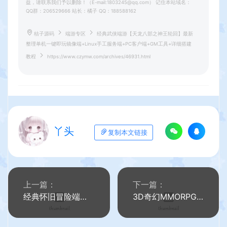
益，请联系我们予以删除！（E-mail:1803245@qq.com） 记住本站域名：
QQ群：206529666 站长：橘子 QQ：188588162
桔子源码
端游专区
经典武侠端游【天龙八部之神王轮回】最新
整理单机一键即玩镜像端+Linux手工服务端+PC客户端+GM工具+详细搭建
教程
https://www.czymw.com/archives/46931.html
丫头
复制本文链接
上一篇：
下一篇：
经典怀旧冒险端游【新273冒险岛】最新整理Linux手工端+PC客户端+登录器+管理后台+网页注册+详细搭建教程
3D奇幻MMORPG端游【洛雅大陆本地端】最新整理Win一键服务端+PC客户端+GM工具+详细搭建教程