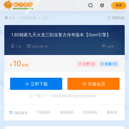
登录
首页
传奇资源库
正文
我要投稿
1.80独家九天火龙三职业复古传奇版本【Gom引擎】
丫头
2023-05-15
3,674
10
点赞 (
0
)
收藏 (0)
¥
米粒
立即下载
升级会员
下载不了？请联系网站客服提交链接错误！
手游源码
端游源码
页游源码
服务端
增值服务：