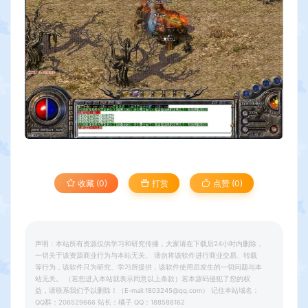
收藏 (0)
打赏
点赞 (
0
)
声明：本站所有资源仅供学习和研究传播，大家请在下载后24小时内删除，
一切关于该资源商业行为与本站无关。 请勿将该软件进行商业交易、转载
等行为，该软件只为研究、学习所提供，该软件使用后发生的一切问题与本
站无关。 （若您进入本站就表示同意以上条款）若本源码侵犯了您的权
益，请联系我们予以删除！（E-mail:1803245@qq.com） 记住本站域名：
QQ群：206529666 站长：橘子 QQ：188588162