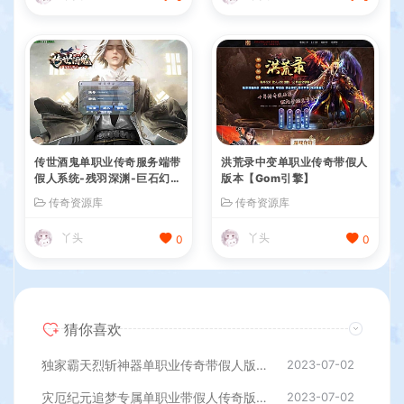
传世酒鬼单职业传奇服务端带
洪荒录中变单职业传奇带假人
假人系统-残羽深渊-巨石幻
版本【Gom引擎】
境-梵天祭坛[GOM引擎]
传奇资源库
传奇资源库
丫头
丫头
0
0
猜你喜欢
独家霸天烈斩神器单职业传奇带假人版本【Gom引擎】
2023-07-02
灾厄纪元追梦专属单职业带假人传奇版本【Gom引擎】
2023-07-02