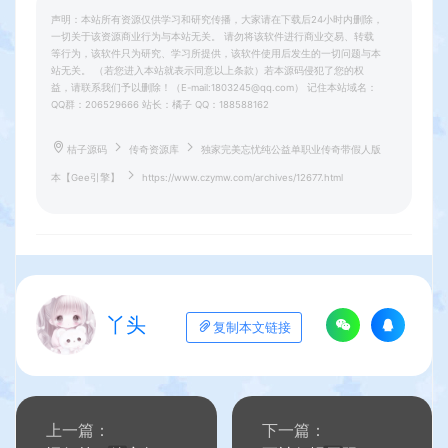
声明：本站所有资源仅供学习和研究传播，大家请在下载后24小时内删除，
一切关于该资源商业行为与本站无关。 请勿将该软件进行商业交易、转载
等行为，该软件只为研究、学习所提供，该软件使用后发生的一切问题与本
站无关。 （若您进入本站就表示同意以上条款）若本源码侵犯了您的权
益，请联系我们予以删除！（E-mail:1803245@qq.com） 记住本站域名：
QQ群：206529666 站长：橘子 QQ：188588162
桔子源码
传奇资源库
独家完美忘忧纯公益单职业传奇带假人版
本【Gee引擎】
https://www.czymw.com/archives/12677.html
丫头
复制本文链接
上一篇：
下一篇：