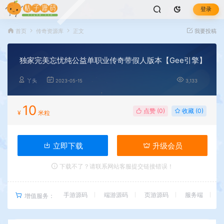
登录
首页
传奇资源库
正文
我要投稿
独家完美忘忧纯公益单职业传奇带假人版本【Gee引擎】
丫头
2023-05-15
3,133
10
点赞 (
0
)
收藏 (0)
¥
米粒
立即下载
升级会员
下载不了？请联系网站客服提交链接错误！
手游源码
端游源码
页游源码
服务端
增值服务：