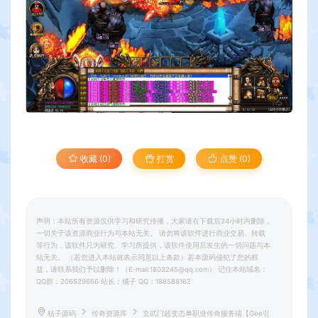
收藏 (0)
打赏
点赞 (
0
)
声明：本站所有资源仅供学习和研究传播，大家请在下载后24小时内删除，
一切关于该资源商业行为与本站无关。 请勿将该软件进行商业交易、转载
等行为，该软件只为研究、学习所提供，该软件使用后发生的一切问题与本
站无关。 （若您进入本站就表示同意以上条款）若本源码侵犯了您的权
益，请联系我们予以删除！（E-mail:1803245@qq.com） 记住本站域名：
QQ群：206529666 站长：橘子 QQ：188588162
桔子源码
传奇资源库
玄武门超变态单职业传奇服务端【Gee引