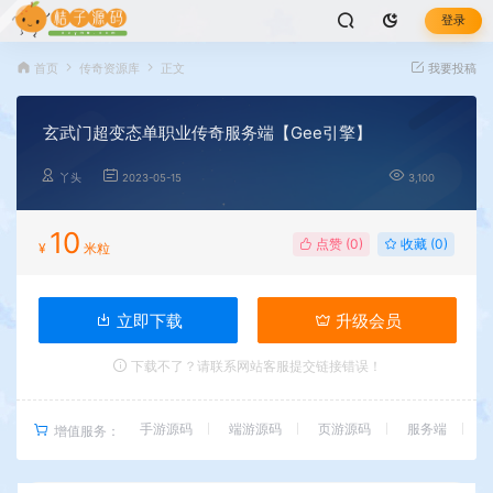
登录
首页
传奇资源库
正文
我要投稿
玄武门超变态单职业传奇服务端【Gee引擎】
丫头
2023-05-15
3,100
10
点赞 (
0
)
收藏 (0)
¥
米粒
立即下载
升级会员
下载不了？请联系网站客服提交链接错误！
手游源码
端游源码
页游源码
服务端
增值服务：