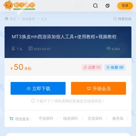
登录
首页
游戏教程
正文
我要投稿
MT3换皮mh西游添加假人工具+使用教程+视频教程
丫头
2022-03-07
6,893
50
点赞 (
1
)
收藏 (8)
¥
米粒
立即下载
升级会员
下载不了？请联系网站客服提交链接错误！
手游源码
端游源码
页游源码
服务端
增值服务：