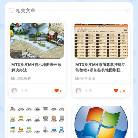
相关文章
MT3换皮MH提示地图未开放
MT3换皮MH添加尊享挂机功
解决办法
能教程+添加挂机地图刷怪教
程+视频教程
游戏教程
寄售资源
丫头
丫头
0
200