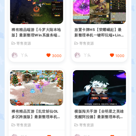
稀有精品端游【斗罗大陆本地
放置卡牌H5【荣耀崛起】最
版】最新整理Win系服务端+
新整理单机一键即玩端+Linu
PC客户端+网页注册+CDK授
x手工服务端+CDK授权后台
寄售资源
寄售资源
权后台+管理后台+详细搭建
+简易安卓+详细搭建教程+全
教程
套源码
丫头
丫头
3000
1000
稀有精品页游【乱世斩仙OL
横版闯关手游【全明星之英雄
多区跨服版】最新整理单机一
觉醒阿拉德】最新整理单机一
键即玩镜像端+Linux手工服
键即玩端+Linux手工服务端+
寄售资源
寄售资源
务端+网页注册+网页商城+C
JAVA管理后台+GM授权后台
DK授权后台+详细搭建教程
+安卓苹果双端+详细搭建教