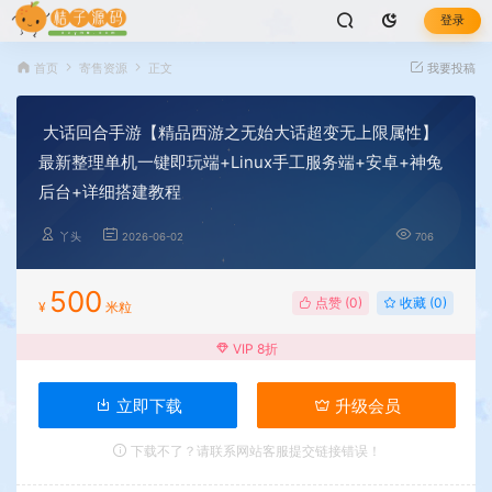
登录
首页
寄售资源
正文
我要投稿
大话回合手游【精品西游之无始大话超变无上限属性】
最新整理单机一键即玩端+Linux手工服务端+安卓+神兔
后台+详细搭建教程
丫头
2026-06-02
706
500
点赞 (
0
)
收藏 (0)
¥
米粒
VIP 8折
立即下载
升级会员
下载不了？请联系网站客服提交链接错误！