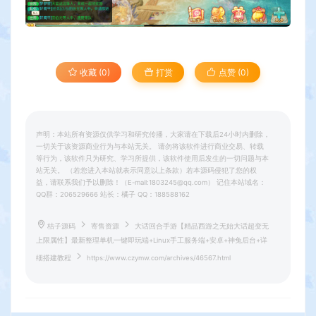
收藏 (0)
打赏
点赞 (
0
)
声明：本站所有资源仅供学习和研究传播，大家请在下载后24小时内删除，
一切关于该资源商业行为与本站无关。 请勿将该软件进行商业交易、转载
等行为，该软件只为研究、学习所提供，该软件使用后发生的一切问题与本
站无关。 （若您进入本站就表示同意以上条款）若本源码侵犯了您的权
益，请联系我们予以删除！（E-mail:1803245@qq.com） 记住本站域名：
QQ群：206529666 站长：橘子 QQ：188588162
桔子源码
寄售资源
大话回合手游【精品西游之无始大话超变无
上限属性】最新整理单机一键即玩端+Linux手工服务端+安卓+神兔后台+详
细搭建教程
https://www.czymw.com/archives/46567.html