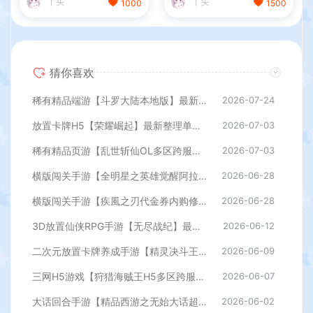
丫头
丫头
1000
1500
程
猜你喜欢
稀有精品端游【斗罗大陆本地版】最新整理Win系服务端+PC客户端+网页注册+CDK授权后台+管理后台+详细搭建教程
2026-07-24
放置卡牌H5【荣耀崛起】最新整理单机一键即玩端+Linux手工服务端+CDK授权后台+简易安卓+详细搭建教程+全套源码
2026-07-03
稀有精品页游【乱世斩仙OL多区跨服版】最新整理单机一键即玩镜像端+Linux手工服务端+网页注册+网页商城+CDK授权后台+详细搭建教程
2026-07-03
横版闯关手游【全明星之英雄觉醒阿拉德】最新整理单机一键即玩端+Linux手工服务端+JAVA管理后台+GM授权后台+安卓苹果双端+详细搭建教程
2026-06-28
横版闯关手游【疾風之刃代金券内购修复版】最新整理单机一键即玩镜像端+Linux手工服务端+安卓苹果双端+CDK授权后台+前后端全套源码+详细搭建教程
2026-06-28
3D放置仙侠RPG手游【无尽战纪】最新整理单机一键即玩镜像端+Linux手工服务端+安卓+运营后台+管理后台+CDK授权后台+详细搭建教程+全套源码
2026-06-12
二次元放置卡牌养成手游【精灵决斗王/超萌陆战队内购版】最新整理单机一键即玩镜像端+Linux手工服务端+安卓+CDK授权后台+详细搭建教程+视频教程+全套源码
2026-06-09
三网H5游戏【狩猎海贼王H5多区跨服代金券内购版】最新整理单机一键即玩镜像端+Linux手工服务端+新管理后台+CDK授权后台+简易安卓客户端+详细搭建教程
2026-06-07
大话回合手游【精品西游之无始大话超变无上限属性】最新整理单机一键即玩端+Linux手工服务端+安卓+神兔后台+详细搭建教程
2026-06-02