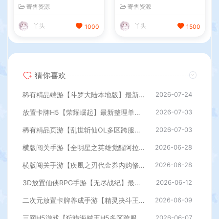
键即玩镜像端+Linux手工服
键即玩端+Linux手工服务端+
寄售资源
寄售资源
务端+网页注册+网页商城+C
JAVA管理后台+GM授权后台
DK授权后台+详细搭建教程
+安卓苹果双端+详细搭建教
丫头
丫头
1000
1500
程
猜你喜欢
稀有精品端游【斗罗大陆本地版】最新整理Win系服务端+PC客户端+网页注册+CDK授权后台+管理后台+详细搭建教程
2026-07-24
放置卡牌H5【荣耀崛起】最新整理单机一键即玩端+Linux手工服务端+CDK授权后台+简易安卓+详细搭建教程+全套源码
2026-07-03
稀有精品页游【乱世斩仙OL多区跨服版】最新整理单机一键即玩镜像端+Linux手工服务端+网页注册+网页商城+CDK授权后台+详细搭建教程
2026-07-03
横版闯关手游【全明星之英雄觉醒阿拉德】最新整理单机一键即玩端+Linux手工服务端+JAVA管理后台+GM授权后台+安卓苹果双端+详细搭建教程
2026-06-28
横版闯关手游【疾風之刃代金券内购修复版】最新整理单机一键即玩镜像端+Linux手工服务端+安卓苹果双端+CDK授权后台+前后端全套源码+详细搭建教程
2026-06-28
3D放置仙侠RPG手游【无尽战纪】最新整理单机一键即玩镜像端+Linux手工服务端+安卓+运营后台+管理后台+CDK授权后台+详细搭建教程+全套源码
2026-06-12
二次元放置卡牌养成手游【精灵决斗王/超萌陆战队内购版】最新整理单机一键即玩镜像端+Linux手工服务端+安卓+CDK授权后台+详细搭建教程+视频教程+全套源码
2026-06-09
三网H5游戏【狩猎海贼王H5多区跨服代金券内购版】最新整理单机一键即玩镜像端+Linux手工服务端+新管理后台+CDK授权后台+简易安卓客户端+详细搭建教程
2026-06-07