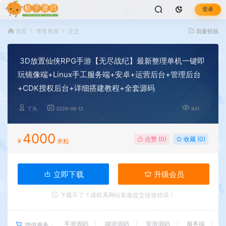
登录
首页
寄售资源
正文
我要投稿
3D放置仙侠RPG手游【无尽战纪】最新整理单机一键即
玩镜像端+Linux手工服务端+安卓+运营后台+管理后台
+CDK授权后台+详细搭建教程+全套源码
丫头
2026-06-12
941
4000
点赞 (
0
)
收藏 (0)
¥
米粒
立即下载
升级会员
下载不了？请联系网站客服提交链接错误！
手游源码
端游源码
页游源码
服务端
增值服务：