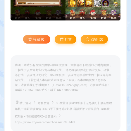
收藏 (0)
打赏
点赞 (
0
)
声明：本站所有资源仅供学习和研究传播，大家请在下载后24小时内删除，
一切关于该资源商业行为与本站无关。 请勿将该软件进行商业交易、转载
等行为，该软件只为研究、学习所提供，该软件使用后发生的一切问题与本
站无关。 （若您进入本站就表示同意以上条款）若本源码侵犯了您的权
益，请联系我们予以删除！（E-mail:1803245@qq.com） 记住本站域名：
QQ群：206529666 站长：橘子 QQ：188588162
桔子源码
寄售资源
3D放置仙侠RPG手游【无尽战纪】最新整理
单机一键即玩镜像端+Linux手工服务端+安卓+运营后台+管理后台+CDK授
权后台+详细搭建教程+全套源码
https://www.czymw.com/archives/46708.html