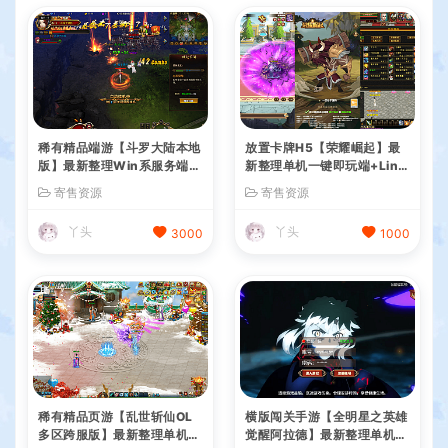
稀有精品端游【斗罗大陆本地
放置卡牌H5【荣耀崛起】最
版】最新整理Win系服务端+
新整理单机一键即玩端+Linu
PC客户端+网页注册+CDK授
x手工服务端+CDK授权后台
寄售资源
寄售资源
权后台+管理后台+详细搭建
+简易安卓+详细搭建教程+全
教程
套源码
丫头
丫头
3000
1000
稀有精品页游【乱世斩仙OL
横版闯关手游【全明星之英雄
多区跨服版】最新整理单机一
觉醒阿拉德】最新整理单机一