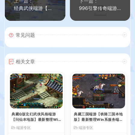
上一篇：
下一篇：
经典武侠端游【天龙八部之32位源端经典15门派】最新整理Linux+WIN手工服务端+PC客户端+GM工具+网页注册+网页充值+详细搭建教程+视频教程
996引擎传奇端游【十三无限刀八大陆】最新整理WIN系一键即玩单机端+PC客户端+详细搭建教程
常见问题
相关文章
典藏Q版玄幻武侠风格端游
典藏三国端游【铁骑三国本地
【问仙本地版】最新整理Win
版】最新整理Win系服务端+
系服务端+PC客户端+GM指
PC客户端+详细搭建教程+G
端游专区
端游专区
令+详细搭建教程
M命令教程