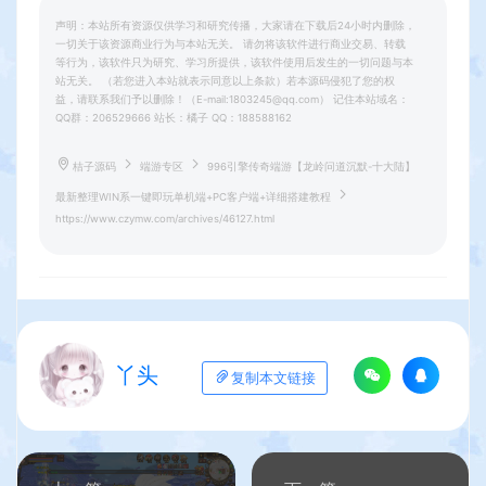
声明：本站所有资源仅供学习和研究传播，大家请在下载后24小时内删除，
一切关于该资源商业行为与本站无关。 请勿将该软件进行商业交易、转载
等行为，该软件只为研究、学习所提供，该软件使用后发生的一切问题与本
站无关。 （若您进入本站就表示同意以上条款）若本源码侵犯了您的权
益，请联系我们予以删除！（E-mail:1803245@qq.com） 记住本站域名：
QQ群：206529666 站长：橘子 QQ：188588162
桔子源码
端游专区
996引擎传奇端游【龙岭问道沉默-十大陆】
最新整理WIN系一键即玩单机端+PC客户端+详细搭建教程
https://www.czymw.com/archives/46127.html
丫头
复制本文链接