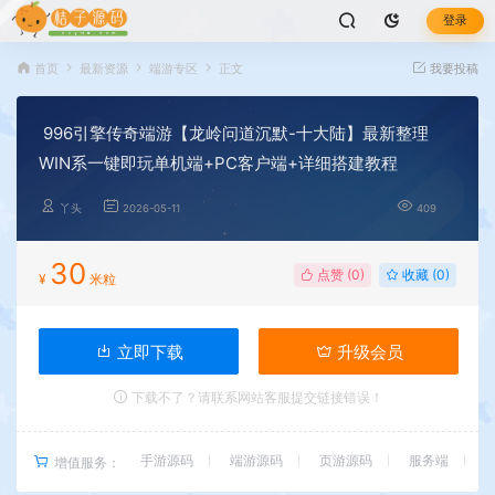
登录
首页
最新资源
端游专区
正文
我要投稿
996引擎传奇端游【龙岭问道沉默-十大陆】最新整理
WIN系一键即玩单机端+PC客户端+详细搭建教程
丫头
2026-05-11
409
30
点赞 (
0
)
收藏 (0)
¥
米粒
立即下载
升级会员
下载不了？请联系网站客服提交链接错误！
手游源码
端游源码
页游源码
服务端
增值服务：