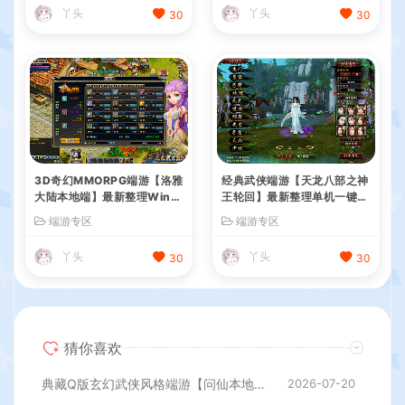
丫头
丫头
30
30
3D奇幻MMORPG端游【洛雅
经典武侠端游【天龙八部之神
大陆本地端】最新整理Win一
王轮回】最新整理单机一键即
键服务端+PC客户端+GM工
玩镜像端+Linux手工服务端+
端游专区
端游专区
具+详细搭建教程
PC客户端+GM工具+详细搭
建教程
丫头
丫头
30
30
猜你喜欢
典藏Q版玄幻武侠风格端游【问仙本地版】最新整理Win系服务端+PC客户端+GM指令+详细搭建教程
2026-07-20