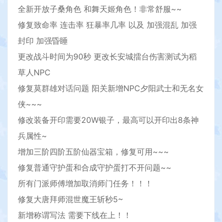
全新开放子桑角色 和舞天姬角色！非常舒服~~
修复致命率 连击率 狂暴率几率 以及 加强混乱 加强
封印 加强昏睡
更改战斗时间为90秒 更改长安城擂台伤害测试为稻
草人NPC
修复莫群雄对话问题 阳关新增NPC夕阳武士和无名女
侠~~~
修改装备开印需要20W银子，最高可以开印出8条神
兵属性~
增加三阶四阶五阶仙器宝箱，修复可用~~~
修复普通守护蛋和合成守护蛋打不开问题~~
所有门派师傅增加取消师门任务！！！
修复大唐拜师混世魔王斩秒5~
新增称谓写法 需要下线在上！！