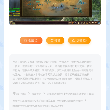
收藏 (0)
打赏
点赞 (
2
)
声明：本站所有资源仅供学习和研究传播，大家请在下载后24小时内删除，
一切关于该资源商业行为与本站无关。 请勿将该软件进行商业交易、转载
等行为，该软件只为研究、学习所提供，该软件使用后发生的一切问题与本
站无关。 （若您进入本站就表示同意以上条款）若本源码侵犯了您的权
益，请联系我们予以删除！（E-mail:1803245@qq.com） 记住本站域名：
QQ群：206529666 站长：橘子 QQ：188588162
桔子源码
端游专区
GXX大话3端游【大话西游3苍涛龙吟】最新
整理WIN系服务端+PC客户端+网关工具+全套源码+详细搭建教程
https://www.czymw.com/archives/41022.html