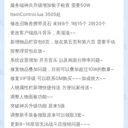
服务端神兵升级增加银子检查 需要50W
ItemControl.lua 3505处
修改召唤兽携带灵石 未转8个 1转15个 2转20个
更改客户端战斗音乐，美滋滋~~
新增物品栏背包6页，放在第五页和第六页 需要手动
按整理背包在放~
系统设置增加 开关音乐 以及画面分辨率问题~
修复物品叠加问题，目前可以叠加超过10W的数量~
修复VIP等级 可以联系GM购买~~~加成很大~~
人物属性栏新增快捷传送 方便玩家传送~
调整人物面板功能~~
突破神兵升级功能 原来5级
调整新手装备领取原来可以领取3套~
更新8~16星宿无法战斗且报错问题~~~