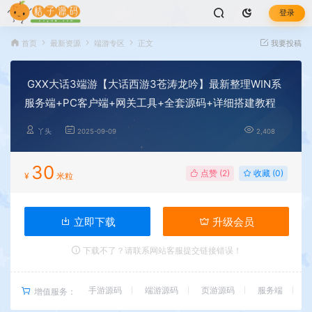
登录
首页
最新资源
端游专区
正文
我要投稿
GXX大话3端游【大话西游3苍涛龙吟】最新整理WIN系
服务端+PC客户端+网关工具+全套源码+详细搭建教程
丫头
2025-09-09
2,408
30
点赞 (
2
)
收藏 (0)
¥
米粒
立即下载
升级会员
下载不了？请联系网站客服提交链接错误！
手游源码
端游源码
页游源码
服务端
增值服务：