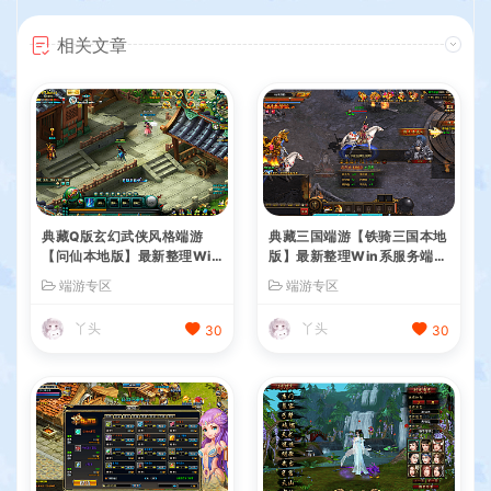
相关文章
典藏Q版玄幻武侠风格端游
典藏三国端游【铁骑三国本地
【问仙本地版】最新整理Win
版】最新整理Win系服务端+
系服务端+PC客户端+GM指
PC客户端+详细搭建教程+G
端游专区
端游专区
令+详细搭建教程
M命令教程
丫头
丫头
30
30