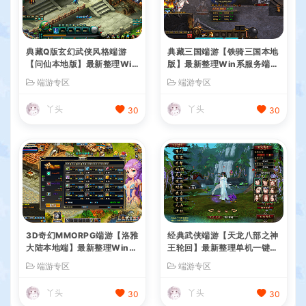
典藏Q版玄幻武侠风格端游
典藏三国端游【铁骑三国本地
【问仙本地版】最新整理Win
版】最新整理Win系服务端+
系服务端+PC客户端+GM指
PC客户端+详细搭建教程+G
端游专区
端游专区
令+详细搭建教程
M命令教程
丫头
丫头
30
30
3D奇幻MMORPG端游【洛雅
经典武侠端游【天龙八部之神
大陆本地端】最新整理Win一
王轮回】最新整理单机一键即
键服务端+PC客户端+GM工
玩镜像端+Linux手工服务端+
端游专区
端游专区
具+详细搭建教程
PC客户端+GM工具+详细搭
建教程
丫头
丫头
30
30