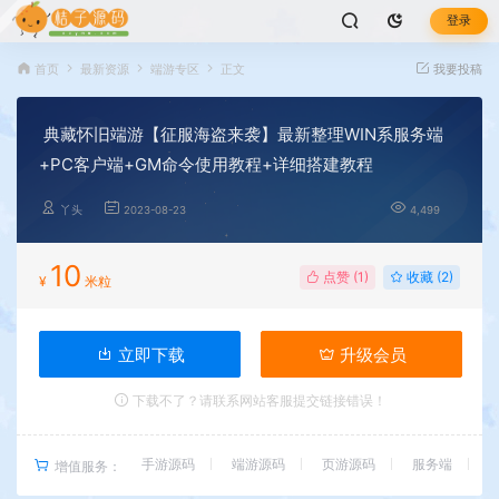
登录
首页
最新资源
端游专区
正文
我要投稿
典藏怀旧端游【征服海盗来袭】最新整理WIN系服务端
+PC客户端+GM命令使用教程+详细搭建教程
丫头
2023-08-23
4,499
10
点赞 (
1
)
收藏 (2)
¥
米粒
立即下载
升级会员
下载不了？请联系网站客服提交链接错误！
手游源码
端游源码
页游源码
服务端
增值服务：