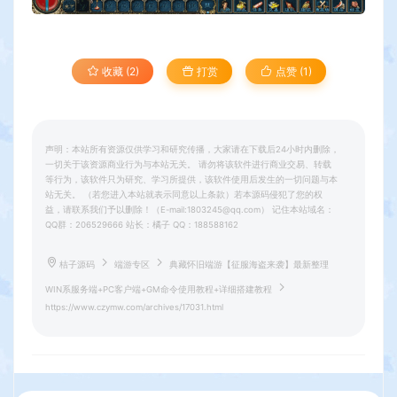
收藏 (2)
打赏
点赞 (
1
)
声明：本站所有资源仅供学习和研究传播，大家请在下载后24小时内删除，
一切关于该资源商业行为与本站无关。 请勿将该软件进行商业交易、转载
等行为，该软件只为研究、学习所提供，该软件使用后发生的一切问题与本
站无关。 （若您进入本站就表示同意以上条款）若本源码侵犯了您的权
益，请联系我们予以删除！（E-mail:1803245@qq.com） 记住本站域名：
QQ群：206529666 站长：橘子 QQ：188588162
桔子源码
端游专区
典藏怀旧端游【征服海盗来袭】最新整理
WIN系服务端+PC客户端+GM命令使用教程+详细搭建教程
https://www.czymw.com/archives/17031.html