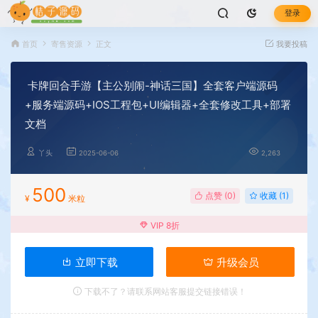
登录
首页
寄售资源
正文
我要投稿
卡牌回合手游【主公别闹-神话三国】全套客户端源码
+服务端源码+IOS工程包+UI编辑器+全套修改工具+部署
文档
丫头
2025-06-06
2,263
500
点赞 (
0
)
收藏 (1)
¥
米粒
VIP 8折
立即下载
升级会员
下载不了？请联系网站客服提交链接错误！