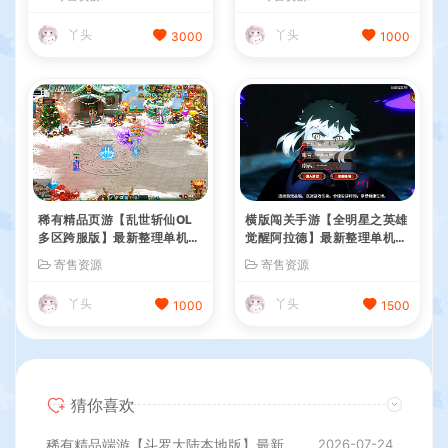
权后台+管理后台+详细搭建
+简易安卓+详细搭建教程+全
教程
套源码
丫头
丫头
3000
1000
稀有精品页游【乱世斩仙OL
横版闯关手游【全明星之英雄
多区跨服版】最新整理单机一
觉醒阿拉德】最新整理单机一
键即玩镜像端+Linux手工服
键即玩端+Linux手工服务端+
寄售资源
寄售资源
务端+网页注册+网页商城+C
JAVA管理后台+GM授权后台
DK授权后台+详细搭建教程
+安卓苹果双端+详细搭建教
丫头
丫头
1000
1500
程
猜你喜欢
稀有精品端游【斗罗大陆本地版】最新整理Win系服务端+PC客户端+网页注册+CDK授权后台+管理后台+详细搭建教程
2026-07-24