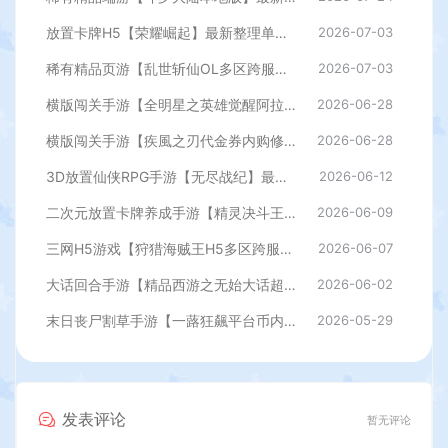
放置卡牌H5【荣耀崛起】最新整理单机一键即玩端+Linux手工服务端+CDK授权后台+简易安卓+详细搭建教程+全套源码
2026-07-03
稀有精品页游【乱世斩仙OL多区跨服版】最新整理单机一键即玩镜像端+Linux手工服务端+网页注册+网页商城+CDK授权后台+详细搭建教程
2026-07-03
横版闯关手游【全明星之英雄觉醒阿拉德】最新整理单机一键即玩端+Linux手工服务端+JAVA管理后台+GM授权后台+安卓苹果双端+详细搭建教程
2026-06-28
横版闯关手游【疾風之刃代金券内购修复版】最新整理单机一键即玩镜像端+Linux手工服务端+安卓苹果双端+CDK授权后台+前后端全套源码+详细搭建教程
2026-06-28
3D放置仙侠RPG手游【无尽战纪】最新整理单机一键即玩镜像端+Linux手工服务端+安卓+运营后台+管理后台+CDK授权后台+详细搭建教程+全套源码
2026-06-12
二次元放置卡牌养成手游【精灵决斗王/超萌陆战队内购版】最新整理单机一键即玩镜像端+Linux手工服务端+安卓+CDK授权后台+详细搭建教程+视频教程+全套源码
2026-06-09
三网H5游戏【狩猎海贼王H5多区跨服代金券内购版】最新整理单机一键即玩镜像端+Linux手工服务端+新管理后台+CDK授权后台+简易安卓客户端+详细搭建教程
2026-06-07
大话回合手游【精品西游之无始大话超变无上限属性】最新整理单机一键即玩端+Linux手工服务端+安卓+神兔后台+详细搭建教程
2026-06-02
末日丧尸割草手游【一蕗狂飆平台币内购408关版】最新整理单机一键即玩镜像端+Linux手工服务端+多区+网页注册+管理后台+代理后台+商城后台+CDK授权后台+安卓苹果双端+详细搭建教程
2026-05-29
发表评论
暂无评论