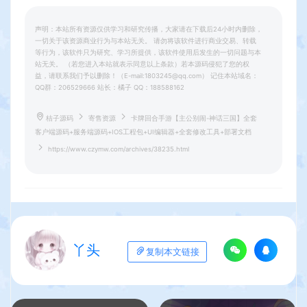
声明：本站所有资源仅供学习和研究传播，大家请在下载后24小时内删除，
一切关于该资源商业行为与本站无关。 请勿将该软件进行商业交易、转载
等行为，该软件只为研究、学习所提供，该软件使用后发生的一切问题与本
站无关。 （若您进入本站就表示同意以上条款）若本源码侵犯了您的权
益，请联系我们予以删除！（E-mail:1803245@qq.com） 记住本站域名：
QQ群：206529666 站长：橘子 QQ：188588162
桔子源码
寄售资源
卡牌回合手游【主公别闹-神话三国】全套
客户端源码+服务端源码+IOS工程包+UI编辑器+全套修改工具+部署文档
https://www.czymw.com/archives/38235.html
丫头
复制本文链接