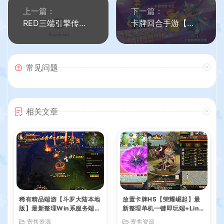
上一篇：
下一篇：
RED三端引擎传奇手游【沉默嘟嘟全新三职业】最新整理Win系服务端+安卓苹果PC三端+详细搭建教程
卡牌回合手游【萌妖出没】全套客户端源码+服务端源码+SDK
常见问题
相关文章
稀有精品端游【斗罗大陆本地
放置卡牌H5【荣耀崛起】最
版】最新整理Win系服务端+
新整理单机一键即玩端+Linu
PC客户端+网页注册+CDK授
x手工服务端+CDK授权后台
寄售资源
寄售资源