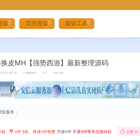
资源
页游资源
架设工具
3换皮MH【强势西游】最新整理源码
2022-04-25
源码专区
2
6,789
增值服务：
米粒
VIP 5折、终身VIP免费
升级VIP
开通VIP尊享优惠特权
点赞 (
1
)