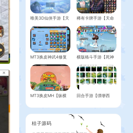
唯美3D仙侠手游【天
稀有卡牌手游【天命
地诀】前后端全套源
之子】全套源码+开
码
发文档
MT3换皮神武4修复
横版格斗手游【死神
点化全套源码
觉醒】全套源码
MT3换皮MH【纵横
回合手游【缥缈西
西游】最新整理源码
游】全套客户端源码
+服务端源码+网关源
码+后台源码
桔子源码