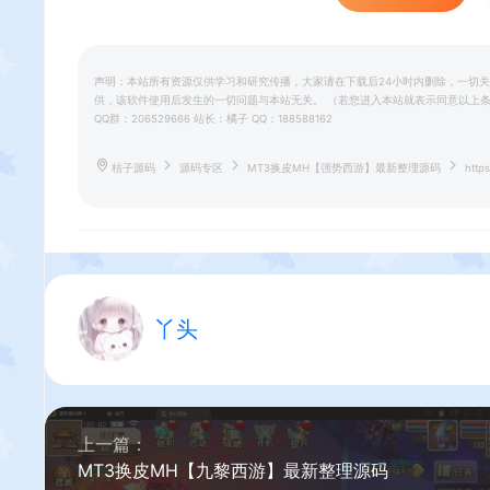
声明：本站所有资源仅供学习和研究传播，大家请在下载后24小时内删除，一切
供，该软件使用后发生的一切问题与本站无关。 （若您进入本站就表示同意以上条款）若本
QQ群：206529666 站长：橘子 QQ：188588162
桔子源码
源码专区
MT3换皮MH【强势西游】最新整理源码
https
丫头
上一篇：
MT3换皮MH【九黎西游】最新整理源码