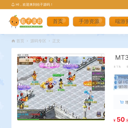
HI，欢迎来到桔子源码！
首页
手游资源
端游
首页
源码专区
正文
MT
丫头
丨
50
¥