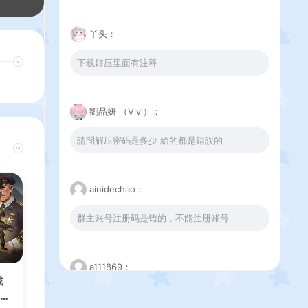
丫头：
下载好压里面有注释
劉品妍 （Vivi）：
請問解压密码是多少 給的都是錯誤的
ainidechao：
群主账号注册码是错的，不能注册账号
a111869：
战
+服
这个下载错误是怎么回事