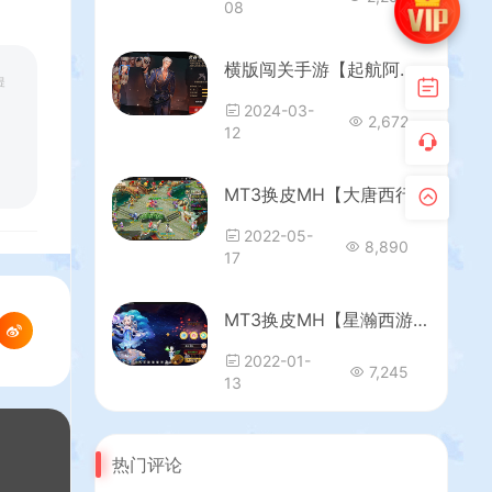
08
横版闯关手游【起航阿拉德[1.5]】客户端源码+阿拉德源码编译视频教程
提
2024-03-
2,672
12
MT3换皮MH【大唐西行记】最新整理经典Linux手工服务端+源码+安卓苹果双端+GM后台+详细搭建教程
2022-05-
8,890
17
MT3换皮MH【星瀚西游】最新整理独家手工端+安卓苹果双端+GM后台+详细搭建教程+源码
2022-01-
7,245
13
热门评论