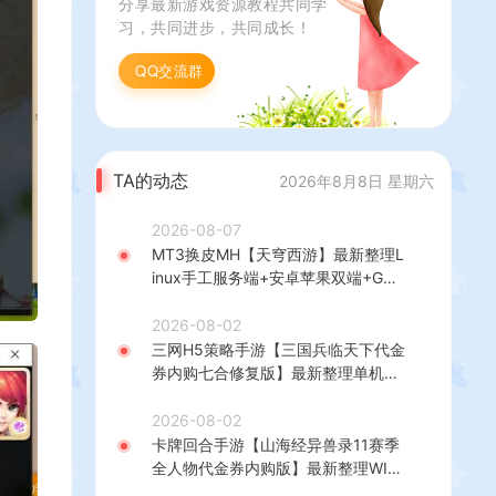
分享最新游戏资源教程共同学
习，共同进步，共同成长！
QQ交流群
TA的动态
2026年8月8日 星期六
2026-08-07
MT3换皮MH【天穹西游】最新整理L
inux手工服务端+安卓苹果双端+GM
后台+详细搭建教程+全套源码+视频
教程
2026-08-02
三网H5策略手游【三国兵临天下代金
券内购七合修复版】最新整理单机一
键即玩镜像端+Linux手工服务端+管
理后台+GM授权后台+简易安卓客户
2026-08-02
端+详细搭建教程+视频教程
卡牌回合手游【山海经异兽录11赛季
全人物代金券内购版】最新整理WIN
系服务端+授权GM后台+管理后台