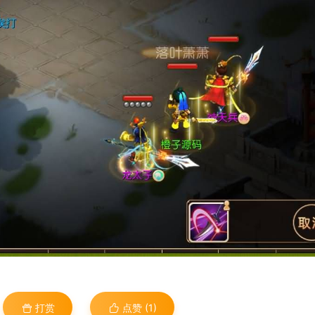
打赏
点赞 (
1
)