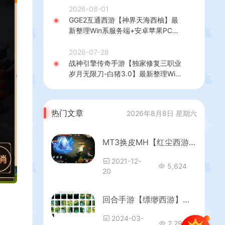
+热更修改工具+安卓+详细搭建教程
2026-08-01
GGE2互通西游【神界天海西柚】最
新整理Win系服务端+安卓苹果PC三
端+内置GM工具+全套源码+详细搭
建教程
2026-07-28
战神引擎传奇手游【独家修复三职业
岁月无限刀-白猪3.0】最新整理Win
系特色服务端+安卓苹果双端+GM授
权后台+详细搭建教程
热门文章
2026年8月8日 星期六
MT3换皮MH【红尘西游】源码
2021-12-
5,624
20
回合手游【缥缈西游】全套客户端源码+服务端源码+网关源码+后台源码
2024-03-
2,293