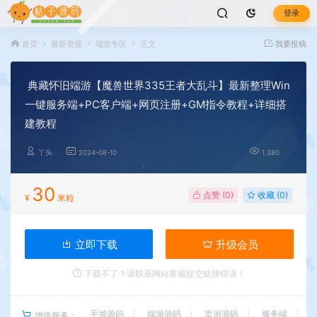
登录
首页
最新资源
端游专区
正文
我要投稿
典藏怀旧端游【魔兽世界335王者大乱斗】最新整理Win
一键服务端+PC客户端+网页注册+GM指令教程+详细搭
建教程
丫头
2024-08-10
1,380
30
点赞 (
0
)
收藏 (0)
¥
米粒
立即下载
升级会员
下载不了？请联系网站客服提交链接错误！
手游源码
端游源码
页游源码
服务端
增值服务：