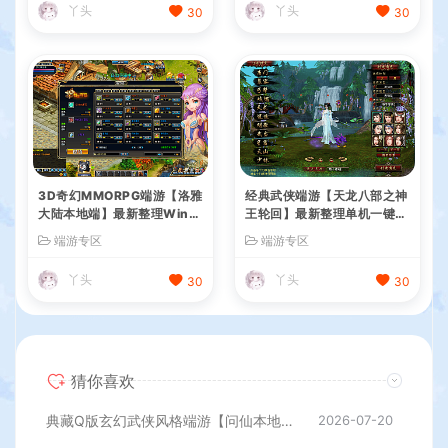
丫头
丫头
30
30
3D奇幻MMORPG端游【洛雅
经典武侠端游【天龙八部之神
大陆本地端】最新整理Win一
王轮回】最新整理单机一键即
键服务端+PC客户端+GM工
玩镜像端+Linux手工服务端+
端游专区
端游专区
具+详细搭建教程
PC客户端+GM工具+详细搭
建教程
丫头
丫头
30
30
猜你喜欢
典藏Q版玄幻武侠风格端游【问仙本地版】最新整理Win系服务端+PC客户端+GM指令+详细搭建教程
2026-07-20