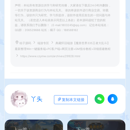
声明：本站所有资源仅供学习和研究传播，大家请在下载后24小时内删除，
一切关于该资源商业行为与本站无关。 请勿将该软件进行商业交易、转载
等行为，该软件只为研究、学习所提供，该软件使用后发生的一切问题与本
站无关。 （若您进入本站就表示同意以上条款）若本源码侵犯了您的权
益，请联系我们予以删除！（E-mail:1803245@qq.com） 记住本站域名：
QQ群：206529666 站长：橘子 QQ：188588162
桔子源码
端游专区
典藏怀旧端游【魔兽世界335王者大乱斗】
最新整理Win一键服务端+PC客户端+网页注册+GM指令教程+详细搭建教程
https://www.czymw.com/archives/29928.html
丫头
复制本文链接
上一篇：
下一篇：