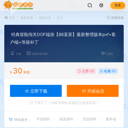
登录
首页
最新资源
端游专区
正文
我要投稿
经典冒险闯关DOF端游【86某茶】最新整理版本pvf+客
户端+等级补丁
丫头
2024-07-03
1,472
30
点赞 (
0
)
收藏 (0)
¥
米粒
立即下载
升级会员
下载不了？请联系网站客服提交链接错误！
手游源码
端游源码
页游源码
服务端
增值服务：