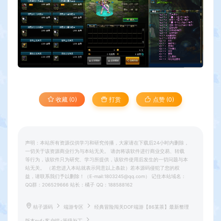
收藏 (0)
打赏
点赞 (
0
)
声明：本站所有资源仅供学习和研究传播，大家请在下载后24小时内删除，
一切关于该资源商业行为与本站无关。 请勿将该软件进行商业交易、转载
等行为，该软件只为研究、学习所提供，该软件使用后发生的一切问题与本
站无关。 （若您进入本站就表示同意以上条款）若本源码侵犯了您的权
益，请联系我们予以删除！（E-mail:1803245@qq.com） 记住本站域名：
QQ群：206529666 站长：橘子 QQ：188588162
桔子源码
端游专区
经典冒险闯关DOF端游【86某茶】最新整理
版本pvf+客户端+等级补丁