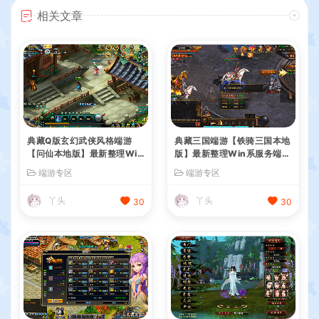
相关文章
典藏Q版玄幻武侠风格端游
典藏三国端游【铁骑三国本地
【问仙本地版】最新整理Win
版】最新整理Win系服务端+
系服务端+PC客户端+GM指
PC客户端+详细搭建教程+G
端游专区
端游专区
令+详细搭建教程
M命令教程
丫头
丫头
30
30