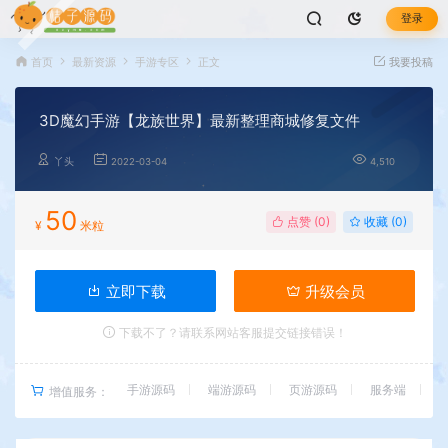
登录
首页
最新资源
手游专区
正文
我要投稿
3D魔幻手游【龙族世界】最新整理商城修复文件
丫头
2022-03-04
4,510
50
点赞 (
0
)
收藏 (0)
¥
米粒
立即下载
升级会员
下载不了？请联系网站客服提交链接错误！
手游源码
端游源码
页游源码
服务端
增值服务：