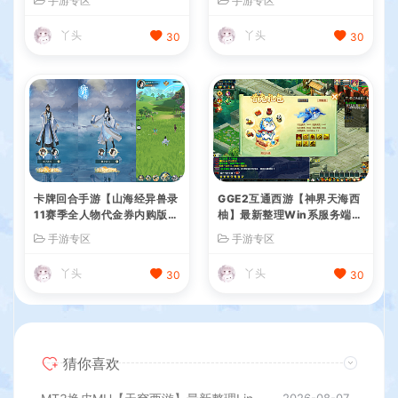
手游专区
手游专区
建教程+全套源码+视频教程
+Linux手工服务端+管理后台
+GM授权后台+简易安卓客户
丫头
丫头
30
30
端+详细搭建教程+视频教程
卡牌回合手游【山海经异兽录
GGE2互通西游【神界天海西
11赛季全人物代金券内购版】
柚】最新整理Win系服务端
最新整理WIN系服务端+授权
+安卓苹果PC三端+内置GM
手游专区
手游专区
GM后台+管理后台+热更修改
工具+全套源码+详细搭建教
工具+安卓+详细搭建教程
程
丫头
丫头
30
30
猜你喜欢