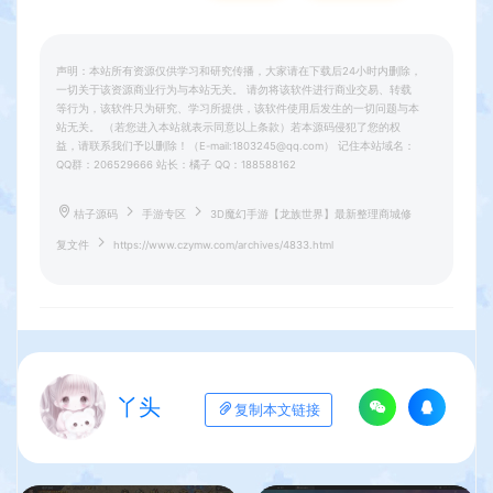
声明：本站所有资源仅供学习和研究传播，大家请在下载后24小时内删除，
一切关于该资源商业行为与本站无关。 请勿将该软件进行商业交易、转载
等行为，该软件只为研究、学习所提供，该软件使用后发生的一切问题与本
站无关。 （若您进入本站就表示同意以上条款）若本源码侵犯了您的权
益，请联系我们予以删除！（E-mail:1803245@qq.com） 记住本站域名：
QQ群：206529666 站长：橘子 QQ：188588162
桔子源码
手游专区
3D魔幻手游【龙族世界】最新整理商城修
复文件
https://www.czymw.com/archives/4833.html
丫头
复制本文链接