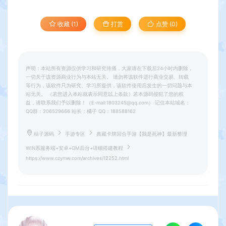
收藏 (1)
打赏
点赞 (
0
)
声明：本站所有资源仅供学习和研究传播，大家请在下载后24小时内删除，
一切关于该资源商业行为与本站无关。 请勿将该软件进行商业交易、转载
等行为，该软件只为研究、学习所提供，该软件使用后发生的一切问题与本
站无关。 （若您进入本站就表示同意以上条款）若本源码侵犯了您的权
益，请联系我们予以删除！（E-mail:1803245@qq.com） 记住本站域名：
QQ群：206529666 站长：橘子 QQ：188588162
桔子源码
手游专区
典藏卡牌回合手游【我是死神】最新整理
WIN系服务端+安卓+GM后台+详细搭建教程
https://www.czymw.com/archives/12252.html