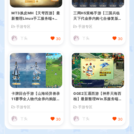
MT3换皮MH【天穹西游】最
三网H5策略手游【三国兵临
新整理Linux手工服务端+安
天下代金券内购七合修复版】
卓苹果双端+GM后台+详细搭
最新整理单机一键即玩镜像端
手游专区
手游专区
建教程+全套源码+视频教程
+Linux手工服务端+管理后台
+GM授权后台+简易安卓客户
丫头
丫头
30
30
端+详细搭建教程+视频教程
卡牌回合手游【山海经异兽录
GGE2互通西游【神界天海西
11赛季全人物代金券内购版】
柚】最新整理Win系服务端
最新整理WIN系服务端+授权
+安卓苹果PC三端+内置GM
手游专区
手游专区
GM后台+管理后台+热更修改
工具+全套源码+详细搭建教
工具+安卓+详细搭建教程
程
丫头
丫头
30
30