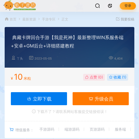
登录
首页
最新资源
手游专区
正文
我要投稿
典藏卡牌回合手游【我是死神】最新整理WIN系服务端
+安卓+GM后台+详细搭建教程
丫头
2023-05-05
4,404
10
点赞 (
0
)
收藏 (1)
¥
米粒
立即下载
升级会员
下载不了？请联系网站客服提交链接错误！
手游源码
端游源码
页游源码
服务端
增值服务：