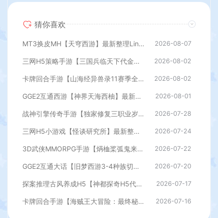
猜你喜欢
MT3换皮MH【天穹西游】最新整理Linux手工服务端+安卓苹果双端+GM后台+详细搭建教程+全套源码+视频教程
2026-08-07
三网H5策略手游【三国兵临天下代金券内购七合修复版】最新整理单机一键即玩镜像端+Linux手工服务端+管理后台+GM授权后台+简易安卓客户端+详细搭建教程+视频教程
2026-08-02
卡牌回合手游【山海经异兽录11赛季全人物代金券内购版】最新整理WIN系服务端+授权GM后台+管理后台+热更修改工具+安卓+详细搭建教程
2026-08-02
GGE2互通西游【神界天海西柚】最新整理Win系服务端+安卓苹果PC三端+内置GM工具+全套源码+详细搭建教程
2026-08-01
战神引擎传奇手游【独家修复三职业岁月无限刀-白猪3.0】最新整理Win系特色服务端+安卓苹果双端+GM授权后台+详细搭建教程
2026-07-28
三网H5小游戏【怪谈研究所】最新整理WIN系服务端+Linux手工服务端+详细搭建教程
2026-07-24
3D武侠MMORPG手游【焫桖桨弧鬼来7职业精修代金券内购版】最新整Linux手工服务端+安卓苹果双端+CDK授权后台+详细搭建教程
2026-07-22
GGE2互通大话【旧梦西游3-4种族切换】最新整理Win系服务端+安卓PC互通客户端+内置GM工具+全套源码+详细搭建教程
2026-07-20
探案推理古风养成H5【神都探奇H5代金券内购版】最新整理单机一键即玩镜像端+Linux手工服务端+CDK授权后台+详细搭建教程
2026-07-17
卡牌回合手游【海贼王大冒险：最终秘宝多区跨服版】最新整理单机一键即玩镜像端+Linux手工服务端+管理后台+CDK授权后台+安卓+详细搭建教程
2026-07-16