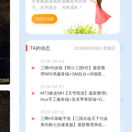
分享最新游戏资源教程共同学
+GM授权后台+安卓
习，共同进步，共同成长！
+详细搭建教程
QQ交流群
TA的动态
2026年8月9日 星期日
2026-08-08
三网H5游戏【萌斗三国H5】最新整
理WIN系服务端+GM后台+详细搭建
教程
2026-08-07
MT3换皮MH【天穹西游】最新整理L
inux手工服务端+安卓苹果双端+GM
后台+详细搭建教程+全套源码+视频
教程
2026-08-02
三网H5策略手游【三国兵临天下代金
券内购七合修复版】最新整理单机一
键即玩镜像端+Linux手工服务端+管