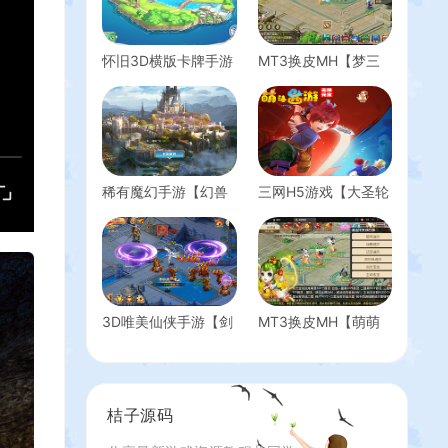
怀旧3D横版卡牌手游
MT3换皮MH【梦三
【口袋觉醒公主版】
年尊享挂机版】最新
最新整理Ubuntu手工
整理单机一键即玩镜
服务端+安卓苹果双
像端+Linux手工服务
端+运营后台+GM后
端+安卓苹果双端+代
台+详细搭建教程
理后台+详细搭建教
程+全套源码
稀有魔幻手游【幻兽
三网H5游戏【大圣轮
归来】最新整理Linux
回H5之萌斗西游】最
手工服务端+安卓苹
新整理Linux手工服务
果双端+解密工具
端+GM后台+商城后
+GM授权后台+详细
台+合区工具+详细搭
搭建教程
建教程
3D唯美仙侠手游【剑
MT3换皮MH【萌萌
侠风云录之斩妖诀多
西游】最新整理Linux
区跨服版】最新整理
手工服务端+安卓苹
单机一键即玩镜像端
果双端+GM后台+详
+Linux手工服务端
细搭建教程+全套源
桔子源码
+全套前后端源码+假
码
人陪玩+管理后台