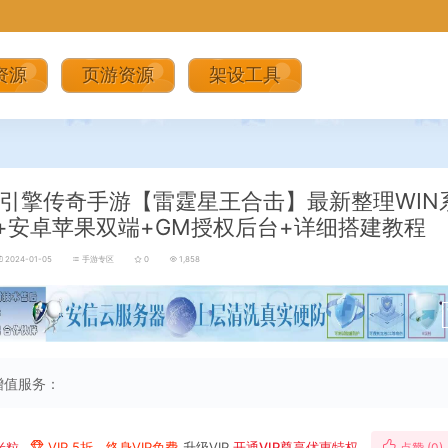
资源
页游资源
架设工具
引擎传奇手游【雷霆星王合击】最新整理WIN
+安卓苹果双端+GM授权后台+详细搭建教程
2024-01-05
手游专区
0
1,858
增值服务：
米粒
VIP 5折、终身VIP免费
升级VIP
开通VIP尊享优惠特权
点赞 (
0
)