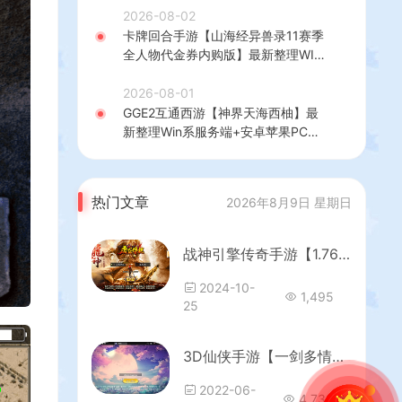
理后台+GM授权后台+简易安卓客户
2026-08-02
端+详细搭建教程+视频教程
卡牌回合手游【山海经异兽录11赛季
全人物代金券内购版】最新整理WIN
系服务端+授权GM后台+管理后台
+热更修改工具+安卓+详细搭建教程
2026-08-01
GGE2互通西游【神界天海西柚】最
新整理Win系服务端+安卓苹果PC三
端+内置GM工具+全套源码+详细搭
建教程
热门文章
2026年8月9日 星期日
战神引擎传奇手游【1.76屠龙传说点卡版】最新整理WIN系复古服务端+安卓苹果双端+GM后台+详细搭建教程
2024-10-
1,495
25
3D仙侠手游【一剑多情】最新整理Linux手工服务端+安卓+GM授权后台+运营后台+详细架设教程
2022-06-
4,733