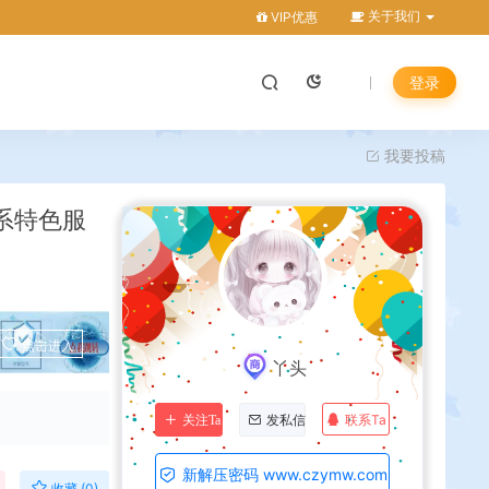
关于我们
VIP优惠
登录
我要投稿
系特色服
点击进入
丫头
联系Ta
关注Ta
发私信
新解压密码 www.czymw.com
收藏 (0)