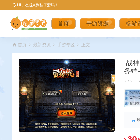
HI，欢迎来到桔子源码！
首页
手游资源
端游
首页
最新资源
手游专区
正文
战神
务端
丫头
丨
30
¥