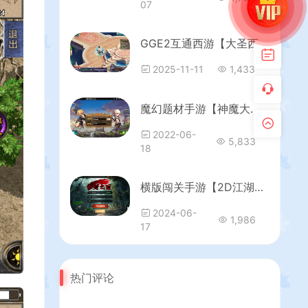
07
GGE2互通西游【大圣西游】最新整理Win系服务端+安卓苹果PC三端+全套源码+详细搭建教程
2025-11-11
1,433
魔幻题材手游【神魔大陆之创世乐章】最新整理单机一键即玩镜像服务端+Linux手工端+安卓苹果双端+授权后台+详细搭建教程
2022-06-
5,833
18
横版闯关手游【2D江湖之涧1.5阿拉德】最新整理Linux手工服务端+安卓苹果双端+WEB管理后台+GM授权后台+详细搭建教程+配套表
2024-06-
1,986
17
热门评论