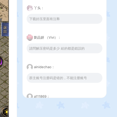
丫头：
下载好压里面有注释
劉品妍 （Vivi）：
請問解压密码是多少 給的都是錯誤的
ainidechao：
群主账号注册码是错的，不能注册账号
a111869：
这个下载错误是怎么回事