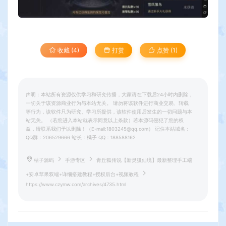
收藏 (4)
打赏
点赞 (
1
)
声明：本站所有资源仅供学习和研究传播，大家请在下载后24小时内删除，
一切关于该资源商业行为与本站无关。 请勿将该软件进行商业交易、转载
等行为，该软件只为研究、学习所提供，该软件使用后发生的一切问题与本
站无关。 （若您进入本站就表示同意以上条款）若本源码侵犯了您的权
益，请联系我们予以删除！（E-mail:1803245@qq.com） 记住本站域名：
QQ群：206529666 站长：橘子 QQ：188588162
桔子源码
手游专区
青丘狐传说【新灵狐仙境】最新整理手工端
+安卓苹果双端+详细搭建教程+授权后台+视频教程
https://www.czymw.com/archives/4735.html