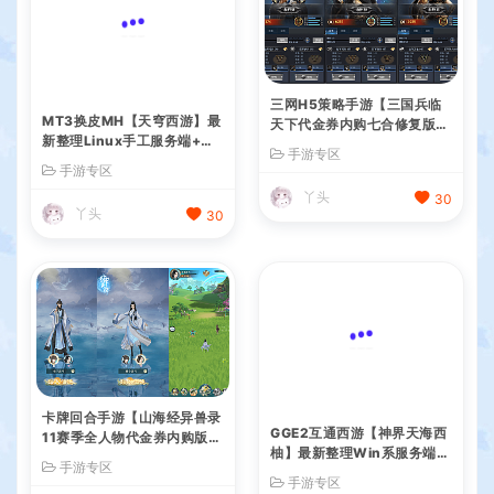
三网H5策略手游【三国兵临
MT3换皮MH【天穹西游】最
天下代金券内购七合修复版】
新整理Linux手工服务端+安
最新整理单机一键即玩镜像端
手游专区
卓苹果双端+GM后台+详细搭
+Linux手工服务端+管理后台
手游专区
建教程+全套源码+视频教程
+GM授权后台+简易安卓客户
丫头
30
端+详细搭建教程+视频教程
丫头
30
卡牌回合手游【山海经异兽录
GGE2互通西游【神界天海西
11赛季全人物代金券内购版】
柚】最新整理Win系服务端
最新整理WIN系服务端+授权
+安卓苹果PC三端+内置GM
手游专区
手游专区
GM后台+管理后台+热更修改
工具+全套源码+详细搭建教