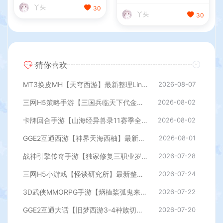
工具+安卓+详细搭建教程
程
丫头
丫头
30
30
猜你喜欢
MT3换皮MH【天穹西游】最新整理Linux手工服务端+安卓苹果双端+GM后台+详细搭建教程+全套源码+视频教程
2026-08-07
三网H5策略手游【三国兵临天下代金券内购七合修复版】最新整理单机一键即玩镜像端+Linux手工服务端+管理后台+GM授权后台+简易安卓客户端+详细搭建教程+视频教程
2026-08-02
卡牌回合手游【山海经异兽录11赛季全人物代金券内购版】最新整理WIN系服务端+授权GM后台+管理后台+热更修改工具+安卓+详细搭建教程
2026-08-02
GGE2互通西游【神界天海西柚】最新整理Win系服务端+安卓苹果PC三端+内置GM工具+全套源码+详细搭建教程
2026-08-01
战神引擎传奇手游【独家修复三职业岁月无限刀-白猪3.0】最新整理Win系特色服务端+安卓苹果双端+GM授权后台+详细搭建教程
2026-07-28
三网H5小游戏【怪谈研究所】最新整理WIN系服务端+Linux手工服务端+详细搭建教程
2026-07-24
3D武侠MMORPG手游【焫桖桨弧鬼来7职业精修代金券内购版】最新整Linux手工服务端+安卓苹果双端+CDK授权后台+详细搭建教程
2026-07-22
GGE2互通大话【旧梦西游3-4种族切换】最新整理Win系服务端+安卓PC互通客户端+内置GM工具+全套源码+详细搭建教程
2026-07-20
探案推理古风养成H5【神都探奇H5代金券内购版】最新整理单机一键即玩镜像端+Linux手工服务端+CDK授权后台+详细搭建教程
2026-07-17