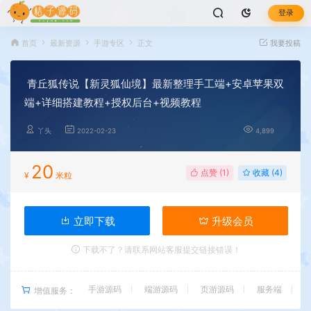
登录
首页
最新资源
手游专区
正文
我要投稿
青丘狐传说【新灵狐仙境】最新整理手工端+安卓苹果双
端+详细搭建教程+授权后台+视频教程
丫头
2022-02-23
4,899
20
点赞 (
1
)
收藏 (4)
¥
米粒
立即下载
升级会员
下载不了？请联系网站客服提交链接错误！
手游源码
端游源码
页游源码
服务端
增值服务：