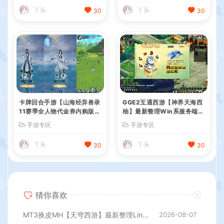
+GM授权后台+简易安卓客户
丫头
丫头
30
30
端+详细搭建教程+视频教程
卡牌回合手游【山海经异兽录
GGE2互通西游【神界天海西
11赛季全人物代金券内购版】
柚】最新整理Win系服务端
最新整理WIN系服务端+授权
+安卓苹果PC三端+内置GM
手游专区
手游专区
GM后台+管理后台+热更修改
工具+全套源码+详细搭建教
工具+安卓+详细搭建教程
程
丫头
丫头
30
30
猜你喜欢
MT3换皮MH【天穹西游】最新整理Linux手工服务端+安卓苹果双端+GM后台+详细搭建教程+全套源码+视频教程
2026-08-07