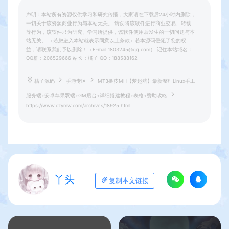
声明：本站所有资源仅供学习和研究传播，大家请在下载后24小时内删除，
一切关于该资源商业行为与本站无关。 请勿将该软件进行商业交易、转载
等行为，该软件只为研究、学习所提供，该软件使用后发生的一切问题与本
站无关。 （若您进入本站就表示同意以上条款）若本源码侵犯了您的权
益，请联系我们予以删除！（E-mail:1803245@qq.com） 记住本站域名：
QQ群：206529666 站长：橘子 QQ：188588162
桔子源码
手游专区
MT3换皮MH【梦起航】最新整理Linux手工
服务端+安卓苹果双端+GM后台+详细搭建教程+表格+赞助攻略
https://www.czymw.com/archives/18925.html
丫头
复制本文链接