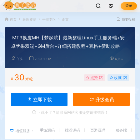
登录
首页
最新资源
手游专区
正文
我要投稿
MT3换皮MH【梦起航】最新整理Linux手工服务端+安
卓苹果双端+GM后台+详细搭建教程+表格+赞助攻略
丫头
2023-10-12
6,932
30
点赞 (
2
)
收藏 (2)
¥
米粒
立即下载
升级会员
下载不了？请联系网站客服提交链接错误！
手游源码
端游源码
页游源码
服务端
增值服务：