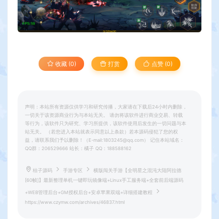
收藏 (0)
打赏
点赞 (
0
)
声明：本站所有资源仅供学习和研究传播，大家请在下载后24小时内删除，
一切关于该资源商业行为与本站无关。 请勿将该软件进行商业交易、转载
等行为，该软件只为研究、学习所提供，该软件使用后发生的一切问题与本
站无关。 （若您进入本站就表示同意以上条款）若本源码侵犯了您的权
益，请联系我们予以删除！（E-mail:1803245@qq.com） 记住本站域名：
QQ群：206529666 站长：橘子 QQ：188588162
桔子源码
手游专区
横版闯关手游【全明星之混沌大陆阿拉德
[60帧]】最新整理单机一键即玩镜像端+Linux手工服务端+全套前后端源码
+WEB管理后台+GM授权后台+安卓苹果双端+详细搭建教程
https://www.czymw.com/archives/46837.html