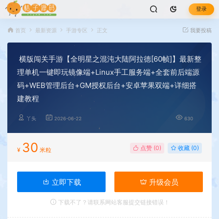
登录
首页
最新资源
手游专区
正文
我要投稿
横版闯关手游【全明星之混沌大陆阿拉德[60帧]】最新整
理单机一键即玩镜像端+Linux手工服务端+全套前后端源
码+WEB管理后台+GM授权后台+安卓苹果双端+详细搭
建教程
丫头
2026-06-22
630
30
点赞 (
0
)
收藏 (0)
¥
米粒
立即下载
升级会员
下载不了？请联系网站客服提交链接错误！