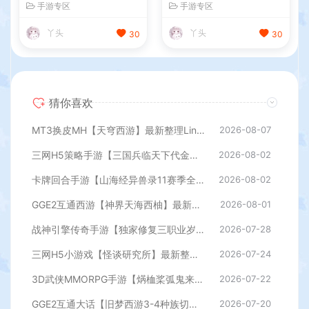
手游专区
手游专区
GM后台+管理后台+热更修改
工具+全套源码+详细搭建教
工具+安卓+详细搭建教程
程
丫头
丫头
30
30
猜你喜欢
MT3换皮MH【天穹西游】最新整理Linux手工服务端+安卓苹果双端+GM后台+详细搭建教程+全套源码+视频教程
2026-08-07
三网H5策略手游【三国兵临天下代金券内购七合修复版】最新整理单机一键即玩镜像端+Linux手工服务端+管理后台+GM授权后台+简易安卓客户端+详细搭建教程+视频教程
2026-08-02
卡牌回合手游【山海经异兽录11赛季全人物代金券内购版】最新整理WIN系服务端+授权GM后台+管理后台+热更修改工具+安卓+详细搭建教程
2026-08-02
GGE2互通西游【神界天海西柚】最新整理Win系服务端+安卓苹果PC三端+内置GM工具+全套源码+详细搭建教程
2026-08-01
战神引擎传奇手游【独家修复三职业岁月无限刀-白猪3.0】最新整理Win系特色服务端+安卓苹果双端+GM授权后台+详细搭建教程
2026-07-28
三网H5小游戏【怪谈研究所】最新整理WIN系服务端+Linux手工服务端+详细搭建教程
2026-07-24
3D武侠MMORPG手游【焫桖桨弧鬼来7职业精修代金券内购版】最新整Linux手工服务端+安卓苹果双端+CDK授权后台+详细搭建教程
2026-07-22
GGE2互通大话【旧梦西游3-4种族切换】最新整理Win系服务端+安卓PC互通客户端+内置GM工具+全套源码+详细搭建教程
2026-07-20