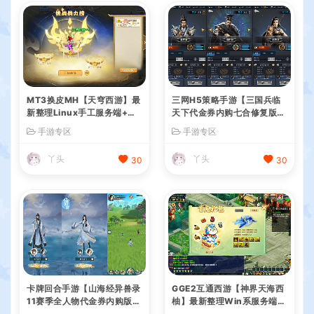
MT3换皮MH【天穹西游】最
三网H5策略手游【三国兵临
新整理Linux手工服务端+安
天下代金券内购七合修复版】
卓苹果双端+GM后台+详细搭
最新整理单机一键即玩镜像端
手游专区
手游专区
建教程+全套源码+视频教程
+Linux手工服务端+管理后台
+GM授权后台+简易安卓客户
丫头
丫头
30
30
端+详细搭建教程+视频教程
卡牌回合手游【山海经异兽录
GGE2互通西游【神界天海西
11赛季全人物代金券内购版】
柚】最新整理Win系服务端
最新整理WIN系服务端+授权
+安卓苹果PC三端+内置GM