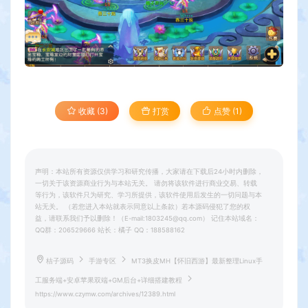
收藏 (3)
打赏
点赞 (
1
)
声明：本站所有资源仅供学习和研究传播，大家请在下载后24小时内删除，
一切关于该资源商业行为与本站无关。 请勿将该软件进行商业交易、转载
等行为，该软件只为研究、学习所提供，该软件使用后发生的一切问题与本
站无关。 （若您进入本站就表示同意以上条款）若本源码侵犯了您的权
益，请联系我们予以删除！（E-mail:1803245@qq.com） 记住本站域名：
QQ群：206529666 站长：橘子 QQ：188588162
桔子源码
手游专区
MT3换皮MH【怀旧西游】最新整理Linux手
工服务端+安卓苹果双端+GM后台+详细搭建教程
https://www.czymw.com/archives/12389.html