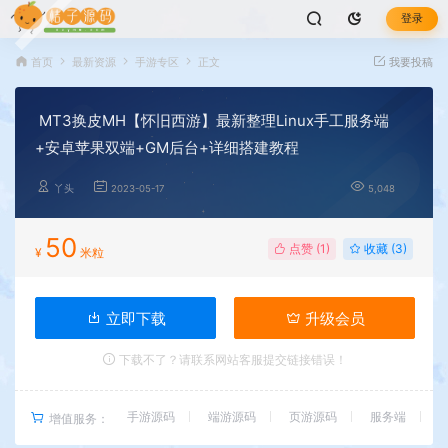
登录
首页
最新资源
手游专区
正文
我要投稿
MT3换皮MH【怀旧西游】最新整理Linux手工服务端
+安卓苹果双端+GM后台+详细搭建教程
丫头
2023-05-17
5,048
50
点赞 (
1
)
收藏 (3)
¥
米粒
立即下载
升级会员
下载不了？请联系网站客服提交链接错误！
手游源码
端游源码
页游源码
服务端
增值服务：