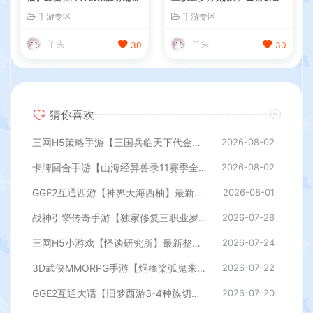
+安卓苹果PC三端+内置GM
0】最新整理Win系特色服务
手游专区
手游专区
工具+全套源码+详细搭建教
端+安卓苹果双端+GM授权后
程
台+详细搭建教程
丫头
丫头
30
30
猜你喜欢
三网H5策略手游【三国兵临天下代金券内购七合修复版】最新整理单机一键即玩镜像端+Linux手工服务端+管理后台+GM授权后台+简易安卓客户端+详细搭建教程+视频教程
2026-08-02
卡牌回合手游【山海经异兽录11赛季全人物代金券内购版】最新整理WIN系服务端+授权GM后台+管理后台+热更修改工具+安卓+详细搭建教程
2026-08-02
GGE2互通西游【神界天海西柚】最新整理Win系服务端+安卓苹果PC三端+内置GM工具+全套源码+详细搭建教程
2026-08-01
战神引擎传奇手游【独家修复三职业岁月无限刀-白猪3.0】最新整理Win系特色服务端+安卓苹果双端+GM授权后台+详细搭建教程
2026-07-28
三网H5小游戏【怪谈研究所】最新整理WIN系服务端+Linux手工服务端+详细搭建教程
2026-07-24
3D武侠MMORPG手游【焫桖桨弧鬼来7职业精修代金券内购版】最新整Linux手工服务端+安卓苹果双端+CDK授权后台+详细搭建教程
2026-07-22
GGE2互通大话【旧梦西游3-4种族切换】最新整理Win系服务端+安卓PC互通客户端+内置GM工具+全套源码+详细搭建教程
2026-07-20