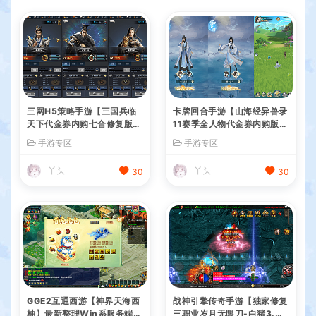
三网H5策略手游【三国兵临
卡牌回合手游【山海经异兽录
天下代金券内购七合修复版】
11赛季全人物代金券内购版】
最新整理单机一键即玩镜像端
最新整理WIN系服务端+授权
手游专区
手游专区
+Linux手工服务端+管理后台
GM后台+管理后台+热更修改
+GM授权后台+简易安卓客户
工具+安卓+详细搭建教程
丫头
丫头
30
30
端+详细搭建教程+视频教程
GGE2互通西游【神界天海西
战神引擎传奇手游【独家修复
柚】最新整理Win系服务端
三职业岁月无限刀-白猪3.