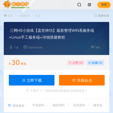
登录
首页
小游戏H5
正文
我要投稿
三网H5小游戏【盖世神功】最新整理WIN系服务端
+Linux手工服务端+详细搭建教程
丫头
2026-03-04
790
30
点赞 (
0
)
收藏 (0)
¥
米粒
立即下载
升级会员
下载不了？请联系网站客服提交链接错误！
手游源码
端游源码
页游源码
服务端
增值服务：