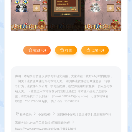
收藏 (0)
打赏
点赞 (
0
)
声明：本站所有资源仅供学习和研究传播，大家请在下载后24小时内删除，
一切关于该资源商业行为与本站无关。 请勿将该软件进行商业交易、转载
等行为，该软件只为研究、学习所提供，该软件使用后发生的一切问题与本
站无关。 （若您进入本站就表示同意以上条款）若本源码侵犯了您的权
益，请联系我们予以删除！（E-mail:1803245@qq.com） 记住本站域名：
QQ群：206529666 站长：橘子 QQ：188588162
桔子源码
小游戏H5
三网H5小游戏【盖世神功】最新整理WIN
系服务端+Linux手工服务端+详细搭建教程
https://www.czymw.com/archives/44665.html