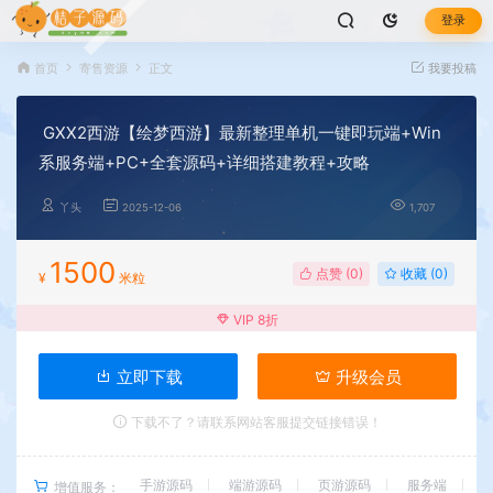
登录
首页
寄售资源
正文
我要投稿
GXX2西游【绘梦西游】最新整理单机一键即玩端+Win
系服务端+PC+全套源码+详细搭建教程+攻略
丫头
2025-12-06
1,707
1500
点赞 (
0
)
收藏 (0)
¥
米粒
VIP 8折
立即下载
升级会员
下载不了？请联系网站客服提交链接错误！
手游源码
端游源码
页游源码
服务端
增值服务：