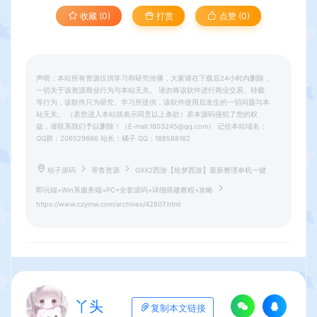
收藏 (0)
打赏
点赞 (
0
)
声明：本站所有资源仅供学习和研究传播，大家请在下载后24小时内删除，
一切关于该资源商业行为与本站无关。 请勿将该软件进行商业交易、转载
等行为，该软件只为研究、学习所提供，该软件使用后发生的一切问题与本
站无关。 （若您进入本站就表示同意以上条款）若本源码侵犯了您的权
益，请联系我们予以删除！（E-mail:1803245@qq.com） 记住本站域名：
QQ群：206529666 站长：橘子 QQ：188588162
桔子源码
寄售资源
GXX2西游【绘梦西游】最新整理单机一键
即玩端+Win系服务端+PC+全套源码+详细搭建教程+攻略
https://www.czymw.com/archives/42807.html
丫头
复制本文链接