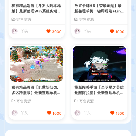
稀有精品端游【斗罗大陆本地
放置卡牌H5【荣耀崛起】最
版】最新整理Win系服务端+
新整理单机一键即玩端+Linu
PC客户端+网页注册+CDK授
x手工服务端+CDK授权后台
寄售资源
寄售资源
权后台+管理后台+详细搭建
+简易安卓+详细搭建教程+全
教程
套源码
丫头
丫头
3000
1000
稀有精品页游【乱世斩仙OL
横版闯关手游【全明星之英雄
多区跨服版】最新整理单机一
觉醒阿拉德】最新整理单机一
键即玩镜像端+Linux手工服
键即玩端+Linux手工服务端+
寄售资源
寄售资源
务端+网页注册+网页商城+C
JAVA管理后台+GM授权后台
DK授权后台+详细搭建教程
+安卓苹果双端+详细搭建教
丫头
丫头
1000
1500
程