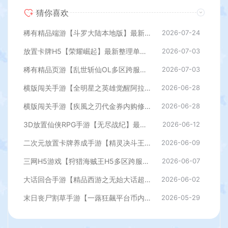
猜你喜欢
稀有精品端游【斗罗大陆本地版】最新整理Win系服务端+PC客户端+网页注册+CDK授权后台+管理后台+详细搭建教程
2026-07-24
放置卡牌H5【荣耀崛起】最新整理单机一键即玩端+Linux手工服务端+CDK授权后台+简易安卓+详细搭建教程+全套源码
2026-07-03
稀有精品页游【乱世斩仙OL多区跨服版】最新整理单机一键即玩镜像端+Linux手工服务端+网页注册+网页商城+CDK授权后台+详细搭建教程
2026-07-03
横版闯关手游【全明星之英雄觉醒阿拉德】最新整理单机一键即玩端+Linux手工服务端+JAVA管理后台+GM授权后台+安卓苹果双端+详细搭建教程
2026-06-28
横版闯关手游【疾風之刃代金券内购修复版】最新整理单机一键即玩镜像端+Linux手工服务端+安卓苹果双端+CDK授权后台+前后端全套源码+详细搭建教程
2026-06-28
3D放置仙侠RPG手游【无尽战纪】最新整理单机一键即玩镜像端+Linux手工服务端+安卓+运营后台+管理后台+CDK授权后台+详细搭建教程+全套源码
2026-06-12
二次元放置卡牌养成手游【精灵决斗王/超萌陆战队内购版】最新整理单机一键即玩镜像端+Linux手工服务端+安卓+CDK授权后台+详细搭建教程+视频教程+全套源码
2026-06-09
三网H5游戏【狩猎海贼王H5多区跨服代金券内购版】最新整理单机一键即玩镜像端+Linux手工服务端+新管理后台+CDK授权后台+简易安卓客户端+详细搭建教程
2026-06-07
大话回合手游【精品西游之无始大话超变无上限属性】最新整理单机一键即玩端+Linux手工服务端+安卓+神兔后台+详细搭建教程
2026-06-02
末日丧尸割草手游【一蕗狂飆平台币内购408关版】最新整理单机一键即玩镜像端+Linux手工服务端+多区+网页注册+管理后台+代理后台+商城后台+CDK授权后台+安卓苹果双端+详细搭建教程
2026-05-29