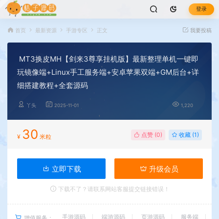
登录
首页
最新资源
手游专区
正文
我要投稿
MT3换皮MH【剑来3尊享挂机版】最新整理单机一键即
玩镜像端+Linux手工服务端+安卓苹果双端+GM后台+详
细搭建教程+全套源码
丫头
2025-11-01
1,220
30
点赞 (
0
)
收藏 (1)
¥
米粒
立即下载
升级会员
下载不了？请联系网站客服提交链接错误！
手游源码
端游源码
页游源码
服务端
增值服务：