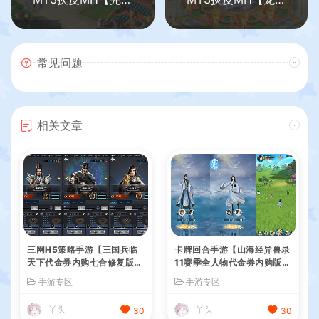
常见问题
相关文章
三网H5策略手游【三国兵临
卡牌回合手游【山海经异兽录
天下代金券内购七合修复版】
11赛季全人物代金券内购版】
最新整理单机一键即玩镜像端
最新整理WIN系服务端+授权
手游专区
手游专区
+Linux手工服务端+管理后台
GM后台+管理后台+热更修改
+GM授权后台+简易安卓客户
工具+安卓+详细搭建教程
丫头
丫头
30
30
端+详细搭建教程+视频教程