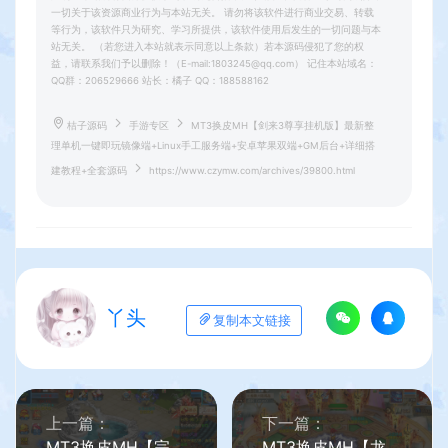
一切关于该资源商业行为与本站无关。 请勿将该软件进行商业交易、转载
等行为，该软件只为研究、学习所提供，该软件使用后发生的一切问题与本
站无关。 （若您进入本站就表示同意以上条款）若本源码侵犯了您的权
益，请联系我们予以删除！（E-mail:1803245@qq.com） 记住本站域名：
QQ群：206529666 站长：橘子 QQ：188588162
桔子源码
手游专区
MT3换皮MH【剑来3尊享挂机版】最新整
理单机一键即玩镜像端+Linux手工服务端+安卓苹果双端+GM后台+详细搭
建教程+全套源码
https://www.czymw.com/archives/39800.html
丫头
复制本文链接
上一篇：
下一篇：
MT3换皮MH【完美世界突破尊享挂机版】最新整理单机一键即玩镜像端+Linux手工服务端+安卓苹果双端+GM后台+详细搭建教程+全套源码
MT3换皮MH【龙啸西游尊享挂机版】最新整理单机一键即玩镜像端+Linux手工服务端+安卓苹果双端+GM后台+详细搭建教程+全套源码