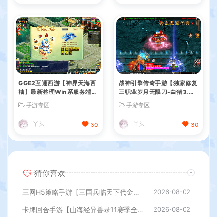
GGE2互通西游【神界天海西
战神引擎传奇手游【独家修复
柚】最新整理Win系服务端
三职业岁月无限刀-白猪3.
+安卓苹果PC三端+内置GM
0】最新整理Win系特色服务
手游专区
手游专区
工具+全套源码+详细搭建教
端+安卓苹果双端+GM授权后
程
台+详细搭建教程
丫头
丫头
30
30
猜你喜欢
三网H5策略手游【三国兵临天下代金券内购七合修复版】最新整理单机一键即玩镜像端+Linux手工服务端+管理后台+GM授权后台+简易安卓客户端+详细搭建教程+视频教程
2026-08-02
卡牌回合手游【山海经异兽录11赛季全人物代金券内购版】最新整理WIN系服务端+授权GM后台+管理后台+热更修改工具+安卓+详细搭建教程
2026-08-02