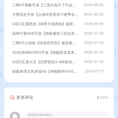
三网H5策略手游【三国兵临天下代金券内购七合修复版】最新整理单机一键即玩镜像端+Linux手工服务端+管理后台+GM授权后台+简易安卓客户端+详细搭建教程+视频教程
2026-08-02
卡牌回合手游【山海经异兽录11赛季全人物代金券内购版】最新整理WIN系服务端+授权GM后台+管理后台+热更修改工具+安卓+详细搭建教程
2026-08-02
GGE2互通西游【神界天海西柚】最新整理Win系服务端+安卓苹果PC三端+内置GM工具+全套源码+详细搭建教程
2026-08-01
战神引擎传奇手游【独家修复三职业岁月无限刀-白猪3.0】最新整理Win系特色服务端+安卓苹果双端+GM授权后台+详细搭建教程
2026-07-28
三网H5小游戏【怪谈研究所】最新整理WIN系服务端+Linux手工服务端+详细搭建教程
2026-07-24
3D武侠MMORPG手游【焫桖桨弧鬼来7职业精修代金券内购版】最新整Linux手工服务端+安卓苹果双端+CDK授权后台+详细搭建教程
2026-07-22
GGE2互通大话【旧梦西游3-4种族切换】最新整理Win系服务端+安卓PC互通客户端+内置GM工具+全套源码+详细搭建教程
2026-07-20
探案推理古风养成H5【神都探奇H5代金券内购版】最新整理单机一键即玩镜像端+Linux手工服务端+CDK授权后台+详细搭建教程
2026-07-17
发表评论
暂无评论