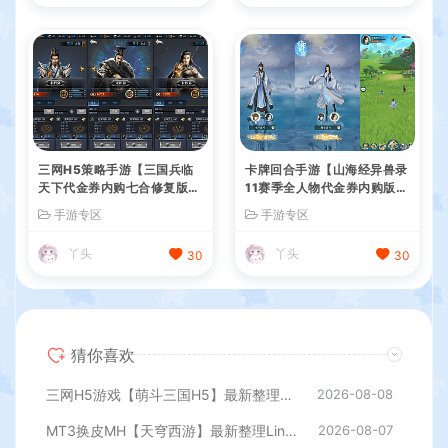
三网H5策略手游【三国兵临
卡牌回合手游【山海经异兽录
天下代金券内购七合修复版】
11赛季全人物代金券内购版】
最新整理单机一键即玩镜像端
最新整理WIN系服务端+授权
手游专区
手游专区
+Linux手工服务端+管理后台
GM后台+管理后台+热更修改
+GM授权后台+简易安卓客户
工具+安卓+详细搭建教程
丫头
丫头
30
30
端+详细搭建教程+视频教程
猜你喜欢
三网H5游戏【萌斗三国H5】最新整理WIN系服务端+GM后台+详细搭建教程
2026-08-08
MT3换皮MH【天穹西游】最新整理Linux手工服务端+安卓苹果双端+GM后台+详细搭建教程+全套源码+视频教程
2026-08-07