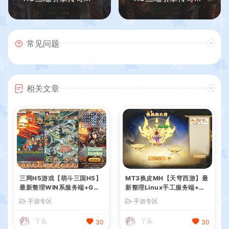
常见问题
相关文章
三网H5游戏【萌斗三国H5】
MT3换皮MH【天穹西游】最
最新整理WIN系服务端+GM
新整理Linux手工服务端+安
后台+详细搭建教程
卓苹果双端+GM后台+详细搭
手游专区
手游专区
建教程+全套源码+视频教程
丫头
丫头
30
30