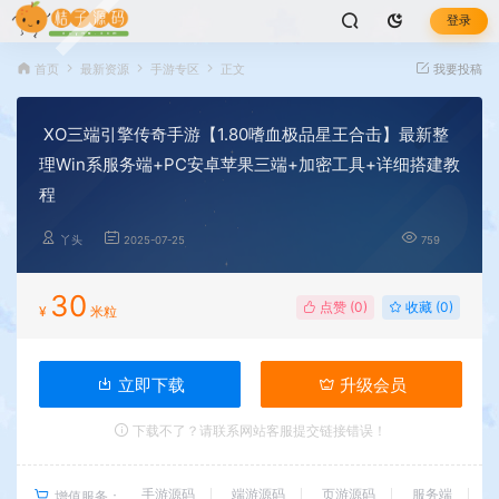
登录
首页
最新资源
手游专区
正文
我要投稿
XO三端引擎传奇手游【1.80嗜血极品星王合击】最新整
理Win系服务端+PC安卓苹果三端+加密工具+详细搭建教
程
丫头
2025-07-25
759
30
点赞 (
0
)
收藏 (0)
¥
米粒
立即下载
升级会员
下载不了？请联系网站客服提交链接错误！
手游源码
端游源码
页游源码
服务端
增值服务：