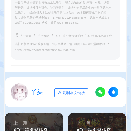
一切关于该资源商业行为与本站无关。 请勿将该软件进行商业交易、转载
等行为，该软件只为研究、学习所提供，该软件使用后发生的一切问题与本
站无关。 （若您进入本站就表示同意以上条款）若本源码侵犯了您的权
益，请联系我们予以删除！（E-mail:1803245@qq.com） 记住本站域名：
QQ群：206529666 站长：橘子 QQ：188588162
桔子源码
手游专区
XO三端引擎传奇手游【1.80嗜血极品星王合
击】最新整理Win系服务端+PC安卓苹果三端+加密工具+详细搭建教程
https://www.czymw.com/archives/39645.html
丫头
复制本文链接
上一篇：
下一篇：
XO三端引擎传奇手游【1.80玲珑星王大极品合击】最新整理Win系服务端+PC安卓苹果三端+加密工具+详细搭建教程
XO三端引擎传奇手游【1.80玲珑星王大极品合击】最新整理Win系服务端+PC安卓苹果三端+加密工具+详细搭建教程