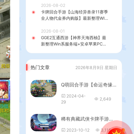
理后台+GM授权后台+简易安卓客户
2026-08-02
端+详细搭建教程+视频教程
卡牌回合手游【山海经异兽录11赛季
全人物代金券内购版】最新整理WIN
系服务端+授权GM后台+管理后台
+热更修改工具+安卓+详细搭建教程
2026-08-01
GGE2互通西游【神界天海西柚】最
新整理Win系服务端+安卓苹果PC三
端+内置GM工具+全套源码+详细搭
建教程
热门文章
2026年8月9日 星期日
Q萌回合手游【命运奇缘】最新整理Linux本地注册手工服务端+安卓苹果双端+GM授权后台+详细搭建教程
2024-04-
2,649
29
稀有典藏武侠卡牌手游【真江湖HD定制版】最新整理Win系特色服务端+安卓苹果双端+运营后台+详细搭建教程
2023-10-12
3,115