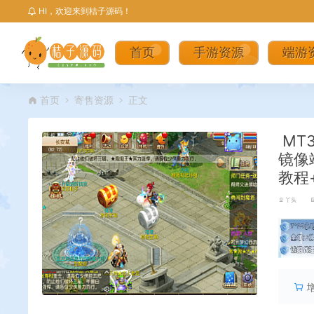
HI，欢迎来到桔子源码！
首页
手游资源
端游
首页
寄售资源
正文
MT
镜像
教程
丫头
丨