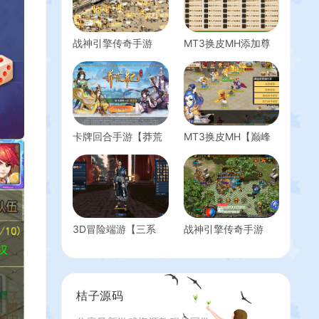
战神引擎传奇手游
MT3换皮MH添加尊
【仙缘复古（卧虎藏
享挂机功能教程+添
龙）月卡版白猪3免
加挂机地图刷怪教程
授权】最新整理Win
+视频教程
系复古服务端+安卓
苹果双端+GM授权后
台+详细搭建教程
卡牌回合手游【莽荒
MT3换皮MH【巅峰
纪之紀甯传奇】最新
星辰10大陆尊享挂机
整理单机一键即玩镜
版】最新整理单机一
像端+Linux手工服务
键即玩镜像端+Linux
端+加解密工具+管理
手工服务端+安卓苹
后台+CDK授权预选
果双端+GM后台+详
后台+安卓苹果双端
细搭建教程+全套源
3D冒险端游【三系
战神引擎传奇手游
+详细搭建教程
码
422听雪剑灵】最新
【1.85浴血微变元素
整理WIN系半手工服
三大陆-白猪3】最新
务端+PC客户端+无
整理Win系复古服务
限制网关+配套登录
端+安卓苹果双端
桔子源码
器+详细搭建教程
+GM授权后台+详细
搭建教程