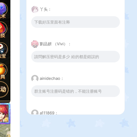
丫头：
下载好压里面有注释
劉品妍 （Vivi）：
請問解压密码是多少 給的都是錯誤的
ainidechao：
群主账号注册码是错的，不能注册账号
a111869：
这个下载错误是怎么回事