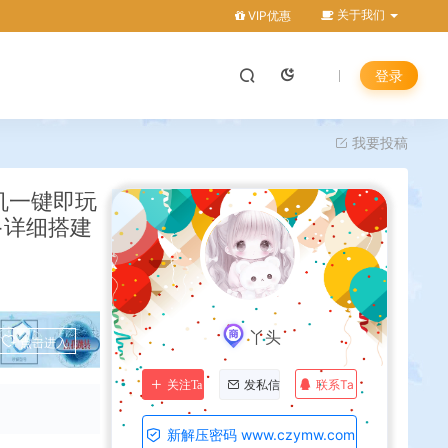
关于我们
VIP优惠
登录
我要投稿
机一键即玩
+详细搭建
丫头
点击进入
联系Ta
关注Ta
发私信
新解压密码 www.czymw.com