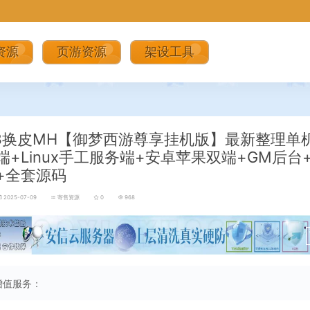
资源
页游资源
架设工具
3换皮MH【御梦西游尊享挂机版】最新整理单
端+Linux手工服务端+安卓苹果双端+GM后台
+全套源码
2025-07-09
寄售资源
0
968
增值服务：