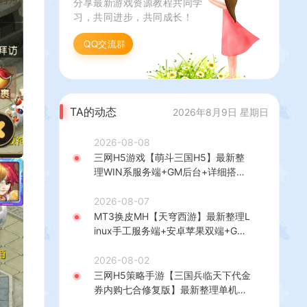
分享最新游戏资源教程共同学
习，共同进步，共同成长！
QQ交流群
TA的动态
2026年8月9日 星期日
2026-08-08
三网H5游戏【萌斗三国H5】最新整
理WIN系服务端+GM后台+详细搭建
教程
2026-08-07
MT3换皮MH【天穹西游】最新整理L
inux手工服务端+安卓苹果双端+GM
后台+详细搭建教程+全套源码+视频
教程
2026-08-02
三网H5策略手游【三国兵临天下代金
券内购七合修复版】最新整理单机一
键即玩镜像端+Linux手工服务端+管