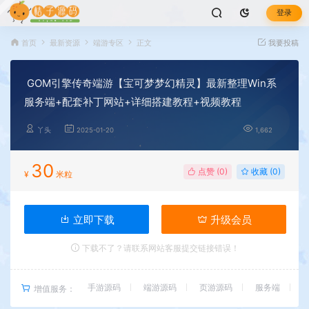
登录
首页
最新资源
端游专区
正文
我要投稿
GOM引擎传奇端游【宝可梦梦幻精灵】最新整理Win系
服务端+配套补丁网站+详细搭建教程+视频教程
丫头
2025-01-20
1,662
30
点赞 (
0
)
收藏 (0)
¥
米粒
立即下载
升级会员
下载不了？请联系网站客服提交链接错误！
手游源码
端游源码
页游源码
服务端
增值服务：