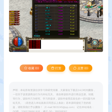
收藏 (0)
打赏
点赞 (
0
)
声明：本站所有资源仅供学习和研究传播，大家请在下载后24小时内删除，
一切关于该资源商业行为与本站无关。 请勿将该软件进行商业交易、转载
等行为，该软件只为研究、学习所提供，该软件使用后发生的一切问题与本
站无关。 （若您进入本站就表示同意以上条款）若本源码侵犯了您的权
益，请联系我们予以删除！（E-mail:1803245@qq.com） 记住本站域名：
QQ群：206529666 站长：橘子 QQ：188588162