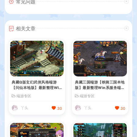
常见问题
相关文章
典藏Q版玄幻武侠风格端游
典藏三国端游【铁骑三国本地
【问仙本地版】最新整理Win
版】最新整理Win系服务端+
系服务端+PC客户端+GM指
PC客户端+详细搭建教程+G
端游专区
端游专区
令+详细搭建教程
M命令教程
丫头
丫头
30
30