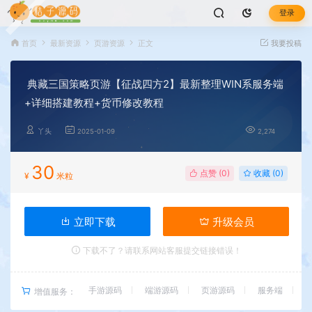
登录
首页
最新资源
页游资源
正文
我要投稿
典藏三国策略页游【征战四方2】最新整理WIN系服务端
+详细搭建教程+货币修改教程
丫头
2025-01-09
2,274
30
点赞 (
0
)
收藏 (0)
¥
米粒
立即下载
升级会员
下载不了？请联系网站客服提交链接错误！
手游源码
端游源码
页游源码
服务端
增值服务：