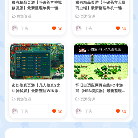
稀有精品页游【斗破苍穹神境
稀有精品页游【斗破苍穹天辰
修复版】最新整理单机一键即
商业端】最新整理单机一键即
玩镜像端+Linux手工服务端
玩镜像端+Linux手工服务端
页游资源
页游资源
+管理后台+详细搭建教程
+管理后台+详细搭建教程
丫头
丫头
30
30
玄幻修真页游【凡人修真2之
怀旧自适应网页在线FC小游
斗神弑妖】最新整理WIN系服
戏【NES模拟器】最新整理W
务端+GM工具+详细搭建教程
IN系服务端+Linux手工服务
页游资源
页游资源
+外网教程
端+管理后台+支持手柄+存档
丫头
丫头
30
30