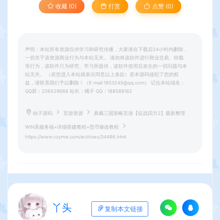
收藏 (0)
打赏
点赞 (
0
)
声明：本站所有资源仅供学习和研究传播，大家请在下载后24小时内删除，
一切关于该资源商业行为与本站无关。 请勿将该软件进行商业交易、转载
等行为，该软件只为研究、学习所提供，该软件使用后发生的一切问题与本
站无关。 （若您进入本站就表示同意以上条款）若本源码侵犯了您的权
益，请联系我们予以删除！（E-mail:1803245@qq.com） 记住本站域名：
QQ群：206529666 站长：橘子 QQ：188588162
桔子源码
页游资源
典藏三国策略页游【征战四方2】最新整理
WIN系服务端+详细搭建教程+货币修改教程
https://www.czymw.com/archives/34486.html
丫头
复制本文链接