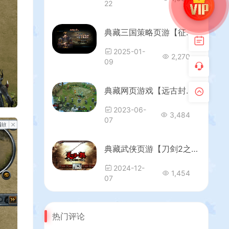
22
典藏三国策略页游【征战四方2】最新整理WIN系服务端+详细搭建教程+货币修改教程
2025-01-
2,270
09
典藏网页游戏【远古封神之远古战纪】最新整理WIN系外网一键服务端+GM工具+详细搭建教程
2023-06-
3,484
07
典藏武侠页游【刀剑2之论剑天下】最新整理Win系服务端+GM工具+详细搭建教程
2024-12-
1,454
07
热门评论