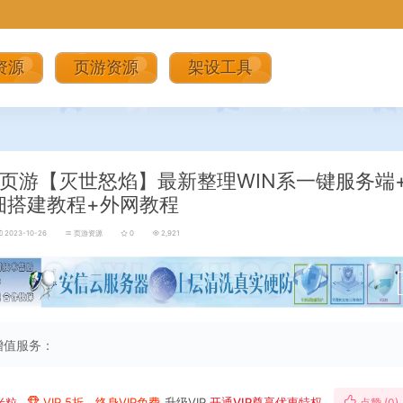
资源
页游资源
架设工具
页游【灭世怒焰】最新整理WIN系一键服务端
细搭建教程+外网教程
2023-10-26
页游资源
0
2,921
增值服务：
米粒
VIP 5折、终身VIP免费
升级VIP
开通VIP尊享优惠特权
点赞 (
0
)