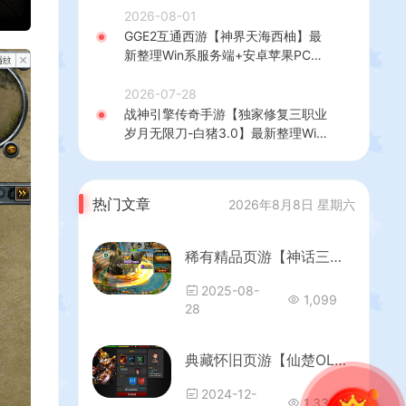
+热更修改工具+安卓+详细搭建教程
2026-08-01
GGE2互通西游【神界天海西柚】最
新整理Win系服务端+安卓苹果PC三
端+内置GM工具+全套源码+详细搭
建教程
2026-07-28
战神引擎传奇手游【独家修复三职业
岁月无限刀-白猪3.0】最新整理Win
系特色服务端+安卓苹果双端+GM授
权后台+详细搭建教程
热门文章
2026年8月8日 星期六
稀有精品页游【神话三国之神魔乱舞】最新整理Win一键服务端+货币充值教程+假人播报+详细外网搭建教程
2025-08-
1,099
28
典藏怀旧页游【仙楚OL】最新整理WIN系服务端+管理后台+详细搭建教程
2024-12-
1,336