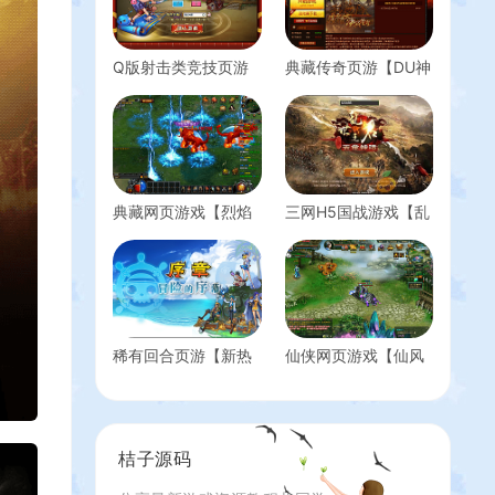
Q版射击类竞技页游
典藏传奇页游【DU神
【弹弹堂10.8独家纹
烈焰】最新整理Win
章版】最新整理单机
系服务端+详细外网
一键即玩镜像端
搭建教程
+WIN系半手工服务
端+GM后台+详细搭
建教程+视频教程
典藏网页游戏【烈焰
三网H5国战游戏【乱
炫彩终极中变版】最
世之君天命神话H5】
新整理Win系服务端
最新整理一键即玩镜
+GM工具+详细搭建
像服务端+Linux手工
教程+外网教程
服务端+GM授权后台
+详细搭建教程
稀有回合页游【新热
仙侠网页游戏【仙风
血海贼王魔改版】最
道OL】最新整理WIN
新整理单机一键即玩
系服务端+GM工具
镜像端+Linux手工服
+详细搭建教程+外网
务端+GM工具+全物
教程
桔子源码
品ID+详细外网搭建
教程