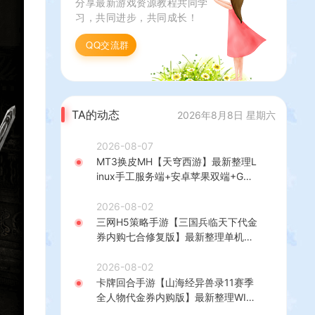
分享最新游戏资源教程共同学
习，共同进步，共同成长！
QQ交流群
TA的动态
2026年8月8日 星期六
2026-08-07
MT3换皮MH【天穹西游】最新整理L
inux手工服务端+安卓苹果双端+GM
后台+详细搭建教程+全套源码+视频
教程
2026-08-02
三网H5策略手游【三国兵临天下代金
券内购七合修复版】最新整理单机一
键即玩镜像端+Linux手工服务端+管
理后台+GM授权后台+简易安卓客户
2026-08-02
端+详细搭建教程+视频教程
卡牌回合手游【山海经异兽录11赛季
全人物代金券内购版】最新整理WIN
系服务端+授权GM后台+管理后台