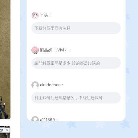
丫头：
下载好压里面有注释
劉品妍 （Vivi）：
請問解压密码是多少 給的都是錯誤的
ainidechao：
群主账号注册码是错的，不能注册账号
a111869：
这个下载错误是怎么回事