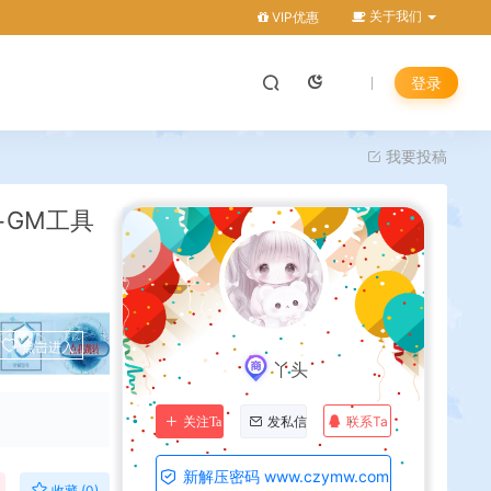
关于我们
VIP优惠
登录
我要投稿
+GM工具
点击进入
丫头
联系Ta
关注Ta
发私信
新解压密码 www.czymw.com
收藏 (0)