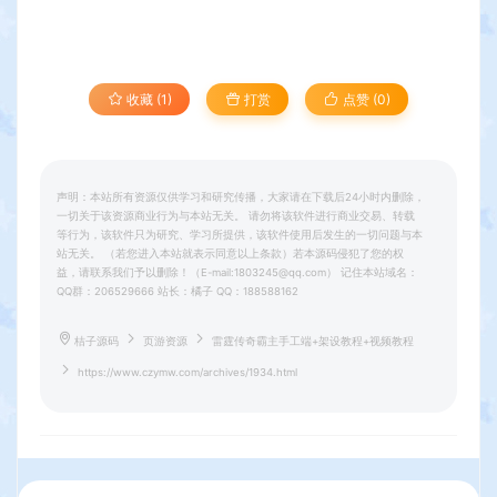
收藏 (1)
打赏
点赞 (
0
)
声明：本站所有资源仅供学习和研究传播，大家请在下载后24小时内删除，
一切关于该资源商业行为与本站无关。 请勿将该软件进行商业交易、转载
等行为，该软件只为研究、学习所提供，该软件使用后发生的一切问题与本
站无关。 （若您进入本站就表示同意以上条款）若本源码侵犯了您的权
益，请联系我们予以删除！（E-mail:1803245@qq.com） 记住本站域名：
QQ群：206529666 站长：橘子 QQ：188588162
桔子源码
页游资源
雷霆传奇霸主手工端+架设教程+视频教程
https://www.czymw.com/archives/1934.html