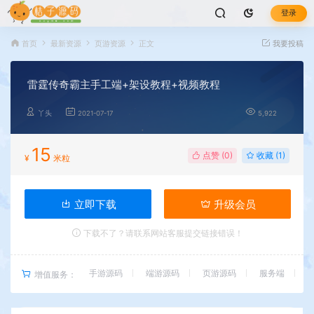
登录
首页
最新资源
页游资源
正文
我要投稿
雷霆传奇霸主手工端+架设教程+视频教程
丫头
2021-07-17
5,922
15
点赞 (
0
)
收藏 (1)
¥
米粒
立即下载
升级会员
下载不了？请联系网站客服提交链接错误！
手游源码
端游源码
页游源码
服务端
增值服务：