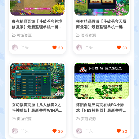
稀有精品页游【斗破苍穹神境
稀有精品页游【斗破苍穹天辰
修复版】最新整理单机一键即
商业端】最新整理单机一键即
玩镜像端+Linux手工服务端
玩镜像端+Linux手工服务端
页游资源
页游资源
+管理后台+详细搭建教程
+管理后台+详细搭建教程
丫头
丫头
30
30
玄幻修真页游【凡人修真2之
怀旧自适应网页在线FC小游
斗神弑妖】最新整理WIN系服
戏【NES模拟器】最新整理W
务端+GM工具+详细搭建教程
IN系服务端+Linux手工服务
页游资源
页游资源
+外网教程
端+管理后台+支持手柄+存档
丫头
丫头
30
30