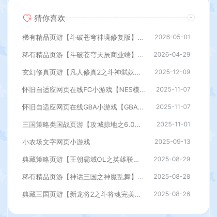
猜你喜欢
稀有精品页游【斗破苍穹神境修复版】最新整理单机一键即玩镜像端+Linux手工服务端+管理后台+详细搭建教程
2026-05-01
稀有精品页游【斗破苍穹天辰商业端】最新整理单机一键即玩镜像端+Linux手工服务端+管理后台+详细搭建教程
2026-04-29
玄幻修真页游【凡人修真2之斗神弑妖】最新整理WIN系服务端+GM工具+详细搭建教程+外网教程
2025-12-09
怀旧自适应网页在线FC小游戏【NES模拟器】最新整理WIN系服务端+Linux手工服务端+管理后台+支持手柄+存档
2025-11-07
怀旧自适应网页在线GBA小游戏【GBA模拟器】最新整理WIN系服务端+Linux手工服务端+管理后台+支持手柄+存档
2025-11-07
三国策略类国战页游【攻城掠地之6.0东吴大帝版】最新整理WIN系服务端+管理后台+详细外网教程
2025-11-01
小农场文字网页小游戏
2025-09-13
典藏策略页游【王朝霸域OL之英雄联盟】最新整理单机一键即玩镜像端+Linux手工服务端+充值后台+详细外网搭建教程
2025-08-29
稀有精品页游【神话三国之神魔乱舞】最新整理Win一键服务端+货币充值教程+假人播报+详细外网搭建教程
2025-08-28
典藏三国页游【新龙将2之斗将魂完美双绝四圣版】最新整理Win一键服务端+开区教程+加武将教程+充值教程+详细外网搭建教程
2025-08-26