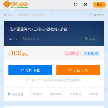
登录
首页
最新资源
页游资源
正文
我要投稿
最新雷霆神武+三端+架设教程+后台
丫头
2021-07-31
5,242
100
点赞 (
0
)
收藏 (0)
¥
米粒
立即下载
升级会员
下载不了？请联系网站客服提交链接错误！
手游源码
端游源码
页游源码
服务端
增值服务：