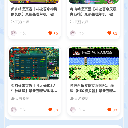
稀有精品页游【斗破苍穹神境
稀有精品页游【斗破苍穹天辰
修复版】最新整理单机一键即
商业端】最新整理单机一键即
玩镜像端+Linux手工服务端
玩镜像端+Linux手工服务端
页游资源
页游资源
+管理后台+详细搭建教程
+管理后台+详细搭建教程
丫头
丫头
30
30
玄幻修真页游【凡人修真2之
怀旧自适应网页在线FC小游
斗神弑妖】最新整理WIN系服
戏【NES模拟器】最新整理W
务端+GM工具+详细搭建教程
IN系服务端+Linux手工服务
页游资源
页游资源
+外网教程
端+管理后台+支持手柄+存档
丫头
丫头
30
30