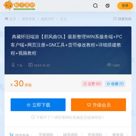
登录
首页
最新资源
端游专区
正文
我要投稿
典藏怀旧端游【邪风曲OL】最新整理WIN系服务端+PC
客户端+网页注册+GM工具+货币修改教程+详细搭建教
程+视频教程
丫头
2024-12-22
1,685
30
点赞 (
0
)
收藏 (1)
¥
米粒
立即下载
升级会员
下载不了？请联系网站客服提交链接错误！
手游源码
端游源码
页游源码
服务端
增值服务：