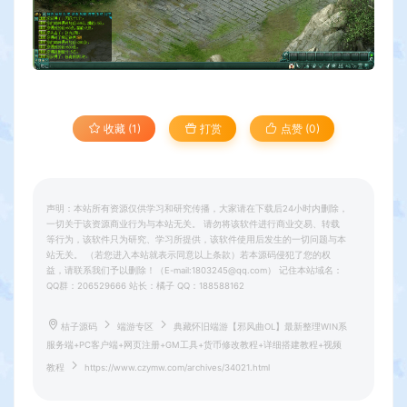
收藏 (1)
打赏
点赞 (
0
)
声明：本站所有资源仅供学习和研究传播，大家请在下载后24小时内删除，
一切关于该资源商业行为与本站无关。 请勿将该软件进行商业交易、转载
等行为，该软件只为研究、学习所提供，该软件使用后发生的一切问题与本
站无关。 （若您进入本站就表示同意以上条款）若本源码侵犯了您的权
益，请联系我们予以删除！（E-mail:1803245@qq.com） 记住本站域名：
QQ群：206529666 站长：橘子 QQ：188588162
桔子源码
端游专区
典藏怀旧端游【邪风曲OL】最新整理WIN系
服务端+PC客户端+网页注册+GM工具+货币修改教程+详细搭建教程+视频
教程
https://www.czymw.com/archives/34021.html