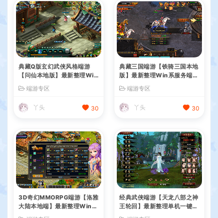
典藏Q版玄幻武侠风格端游
典藏三国端游【铁骑三国本地
【问仙本地版】最新整理Win
版】最新整理Win系服务端+
系服务端+PC客户端+GM指
PC客户端+详细搭建教程+G
端游专区
端游专区
令+详细搭建教程
M命令教程
丫头
丫头
30
30
3D奇幻MMORPG端游【洛雅
经典武侠端游【天龙八部之神
大陆本地端】最新整理Win一
王轮回】最新整理单机一键即
键服务端+PC客户端+GM工
玩镜像端+Linux手工服务端+