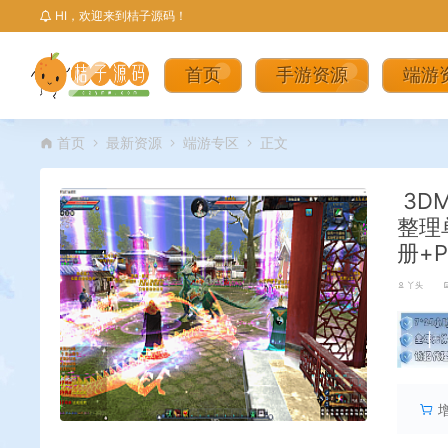
HI，欢迎来到桔子源码！
首页
手游资源
端游
首页
最新资源
端游专区
正文
3D
整理
册+
丫头
丨