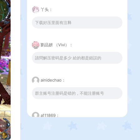
丫头：
下载好压里面有注释
劉品妍 （Vivi）：
請問解压密码是多少 給的都是錯誤的
ainidechao：
群主账号注册码是错的，不能注册账号
a111869：
这个下载错误是怎么回事