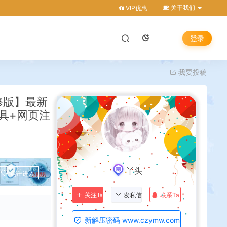
关于我们
VIP优惠
登录
我要投稿
修版】最新
工具+网页注
丫头
点击进入
联系Ta
关注Ta
发私信
新解压密码 www.czymw.com