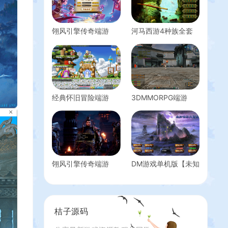
翎风引擎传奇端游
河马西游4种族全套
【mhxy五职业专属
源码-gge全套源码
V】最新整理WIN系
+视频教程
服务端+配套补丁网
站+详细搭建教程+视
频教程
经典怀旧冒险端游
3DMMORPG端游
【冒险岛186全民直
【诛仙3小凡1792地
播修复版】最新整理
宫18职业】最新整理
Win系服务端+PC客
单机一键即玩镜像端
户端+详细搭建教程
+Linux手工服务端
+GM工具+网页注册
+PC客户端+详细搭
翎风引擎传奇端游
DM游戏单机版【未知
建教程
【三国觉醒单职业】
世界大冒险V7.5至尊
最新整理WIN系服务
版】PC电脑端解压即
端+配套补丁+详细搭
玩
建教程+视频教程
桔子源码