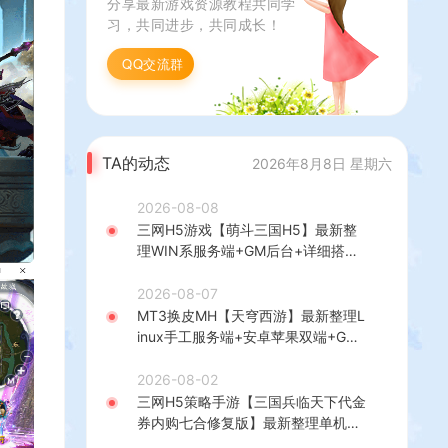
分享最新游戏资源教程共同学
习，共同进步，共同成长！
QQ交流群
TA的动态
2026年8月8日 星期六
2026-08-08
三网H5游戏【萌斗三国H5】最新整
理WIN系服务端+GM后台+详细搭建
教程
2026-08-07
MT3换皮MH【天穹西游】最新整理L
inux手工服务端+安卓苹果双端+GM
后台+详细搭建教程+全套源码+视频
教程
2026-08-02
三网H5策略手游【三国兵临天下代金
券内购七合修复版】最新整理单机一
键即玩镜像端+Linux手工服务端+管