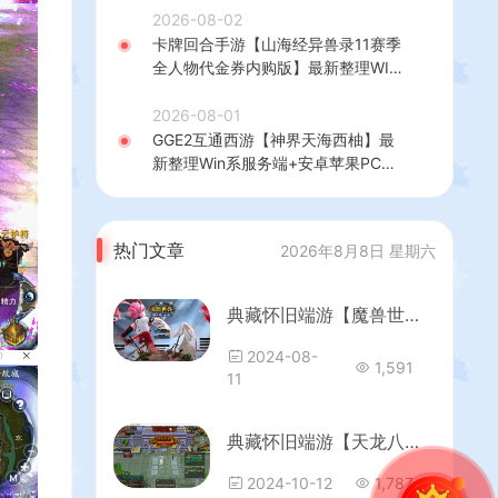
理后台+GM授权后台+简易安卓客户
2026-08-02
端+详细搭建教程+视频教程
卡牌回合手游【山海经异兽录11赛季
全人物代金券内购版】最新整理WIN
系服务端+授权GM后台+管理后台
+热更修改工具+安卓+详细搭建教程
2026-08-01
GGE2互通西游【神界天海西柚】最
新整理Win系服务端+安卓苹果PC三
端+内置GM工具+全套源码+详细搭
建教程
热门文章
2026年8月8日 星期六
典藏怀旧端游【魔兽世界335降维时运第三季】最新整理Win一键服务端+网页注册+PC客户端+详细搭建教程
2024-08-
1,591
11
典藏怀旧端游【天龙八部之凌烟天龙】最新整理单机一键即玩镜像端+Linux手工端+PC客户端+GM工具+详细搭建教程
2024-10-12
1,787