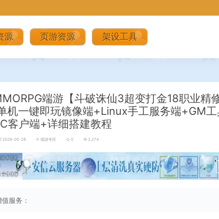
资源
页游资源
架设工具
MMORPG端游【斗破诛仙3超变打金18职业精
单机一键即玩镜像端+Linux手工服务端+GM
PC客户端+详细搭建教程
2026-05-29
端游专区
0
2,274
增值服务：