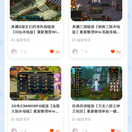
典藏Q版玄幻武侠风格端游
典藏三国端游【铁骑三国本地
【问仙本地版】最新整理Win
版】最新整理Win系服务端+
系服务端+PC客户端+GM指
PC客户端+详细搭建教程+G
端游专区
端游专区
令+详细搭建教程
M命令教程
丫头
丫头
30
30
3D奇幻MMORPG端游【洛雅
经典武侠端游【天龙八部之神
大陆本地端】最新整理Win一
王轮回】最新整理单机一键即
键服务端+PC客户端+GM工
玩镜像端+Linux手工服务端+
端游专区
端游专区
具+详细搭建教程
PC客户端+GM工具+详细搭
建教程
丫头
丫头
30
30