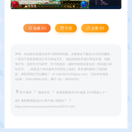
收藏 (0)
打赏
点赞 (
0
)
声明：本站所有资源仅供学习和研究传播，大家请在下载后24小时内删除，
一切关于该资源商业行为与本站无关。 请勿将该软件进行商业交易、转载
等行为，该软件只为研究、学习所提供，该软件使用后发生的一切问题与本
站无关。 （若您进入本站就表示同意以上条款）若本源码侵犯了您的权
益，请联系我们予以删除！（E-mail:1803245@qq.com） 记住本站域名：
QQ群：206529666 站长：橘子 QQ：188588162
桔子源码
端游专区
经典冒险闯关DOF端游【100西游八十一
难】最新整理版本pvf+客户端+等级补丁
https://www.czymw.com/archives/29172.html