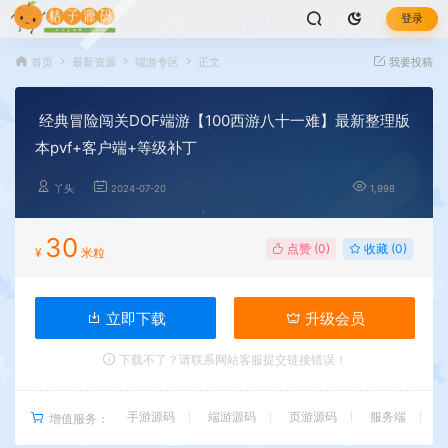
登录
首页
最新资源
端游专区
正文
我要投稿
经典冒险闯关DOF端游【100西游八十一难】最新整理版
本pvf+客户端+等级补丁
丫头
2024-07-20
1,998
30
点赞 (
0
)
收藏 (0)
¥
米粒
立即下载
升级会员
下载不了？请联系网站客服提交链接错误！
手游源码
端游源码
页游源码
服务端
增值服务：