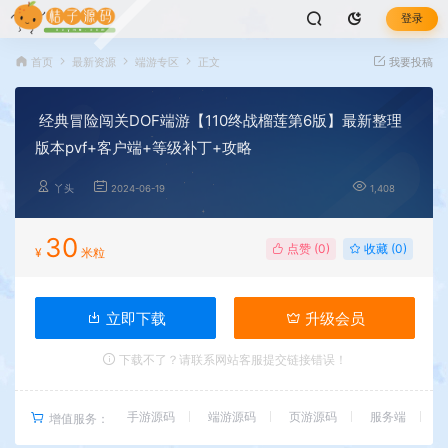
登录
首页
最新资源
端游专区
正文
我要投稿
经典冒险闯关DOF端游【110终战榴莲第6版】最新整理
版本pvf+客户端+等级补丁+攻略
丫头
2024-06-19
1,408
30
点赞 (
0
)
收藏 (0)
¥
米粒
立即下载
升级会员
下载不了？请联系网站客服提交链接错误！
手游源码
端游源码
页游源码
服务端
增值服务：