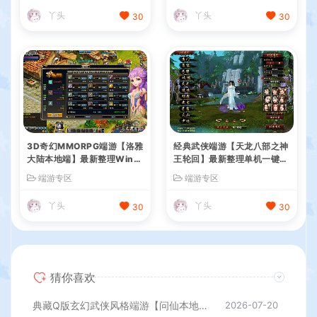
丫头
丫头
30
30
3D奇幻MMORPG端游【洛雅
经典武侠端游【天龙八部之神
大陆本地端】最新整理Win一
王轮回】最新整理单机一键即
键服务端+PC客户端+GM工
玩镜像端+Linux手工服务端+
端游专区
端游专区
具+详细搭建教程
PC客户端+GM工具+详细搭
建教程
丫头
丫头
30
30
猜你喜欢
典藏Q版玄幻武侠风格端游【问仙本地版】最新整理Win系服务端+PC客户端+GM指令+详细搭建教程
2026-07-20