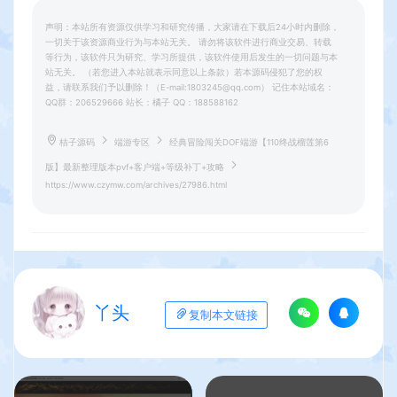
声明：本站所有资源仅供学习和研究传播，大家请在下载后24小时内删除，
一切关于该资源商业行为与本站无关。 请勿将该软件进行商业交易、转载
等行为，该软件只为研究、学习所提供，该软件使用后发生的一切问题与本
站无关。 （若您进入本站就表示同意以上条款）若本源码侵犯了您的权
益，请联系我们予以删除！（E-mail:1803245@qq.com） 记住本站域名：
QQ群：206529666 站长：橘子 QQ：188588162
桔子源码
端游专区
经典冒险闯关DOF端游【110终战榴莲第6
版】最新整理版本pvf+客户端+等级补丁+攻略
https://www.czymw.com/archives/27986.html
丫头
复制本文链接