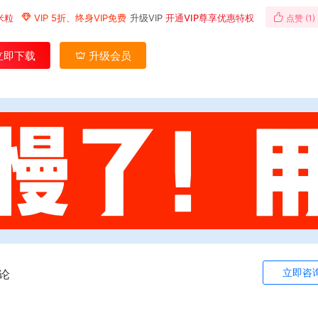
米粒
VIP 5折、终身VIP免费
升级VIP
开通VIP尊享优惠特权
点赞 (
1
)
立即下载
升级会员
立即咨
论