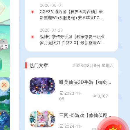
+热更修改工具+安卓+详细搭建教程
2026-08-01
GGE2互通西游【神界天海西柚】最
新整理Win系服务端+安卓苹果PC三
端+内置GM工具+全套源码+详细搭
建教程
2026-07-28
战神引擎传奇手游【独家修复三职业
岁月无限刀-白猪3.0】最新整理Win
系特色服务端+安卓苹果双端+GM授
权后台+详细搭建教程
热门文章
2026年8月8日 星期六
唯美仙侠3D手游【御剑情缘200级端】最新整理单机一键即玩镜像服务端+Linux手工服务端+安卓苹果双端+GM后台+详细搭建教程
2023-11-
3,187
05
三网H5游戏【修仙伏魔录之九曲封神H5优化版】最新整理单机一键即玩镜像端+Linux手工服务端+服务端源码+特权注册后台+详细搭建教程+视频教程
2024-11-
1,496