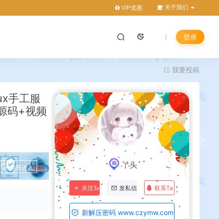
关于我们
VIP优惠
登录
我要投稿
ux手工服
源码+视频
丫头
点击进入
联系Ta
关注Ta
发私信
新解压密码 www.czymw.com