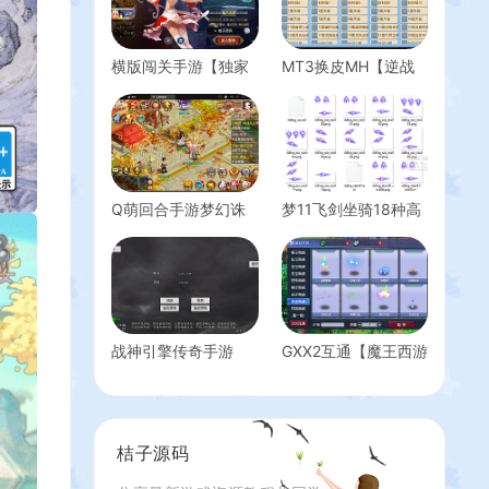
横版闯关手游【独家
MT3换皮MH【逆战
觉醒大陆90版】最新
西游3超变突破挂机
整理LINUX手工服务
版】最新整理Linux手
端+安卓苹果双端
工服务端+全套源码
+GM授权后台+详细
+攻略+管理后台+GM
搭建教程+视频教程
后台+安卓苹果双端
+详细搭建教程
Q萌回合手游梦幻诛
梦11飞剑坐骑18种高
仙12职业【天域屠
清素材
龙】最新整理Linux手
工服务端+安卓+GM
后台+详细搭建教程
战神引擎传奇手游
GXX2互通【魔王西游
【1.80英雄降临-DRQ
九黎城】最新整理单
全新引擎基础版】最
机一键即玩端+Win系
新整理Win系服务端
服务端+安卓+PC客
+GM授权后台+安卓
户端+全套源码+详细
桔子源码
+详细搭建教程
搭建教程+视频教程