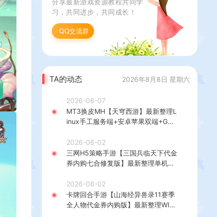
分享最新游戏资源教程共同学
习，共同进步，共同成长！
QQ交流群
TA的动态
2026年8月8日 星期六
2026-08-07
MT3换皮MH【天穹西游】最新整理L
inux手工服务端+安卓苹果双端+GM
后台+详细搭建教程+全套源码+视频
教程
2026-08-02
三网H5策略手游【三国兵临天下代金
券内购七合修复版】最新整理单机一
键即玩镜像端+Linux手工服务端+管
理后台+GM授权后台+简易安卓客户
2026-08-02
端+详细搭建教程+视频教程
卡牌回合手游【山海经异兽录11赛季
全人物代金券内购版】最新整理WIN
系服务端+授权GM后台+管理后台