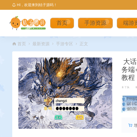
HI，欢迎来到桔子源码！
首页
手游资源
端游
首页
最新资源
手游专区
正文
大话
务端
教程
丫头
丨