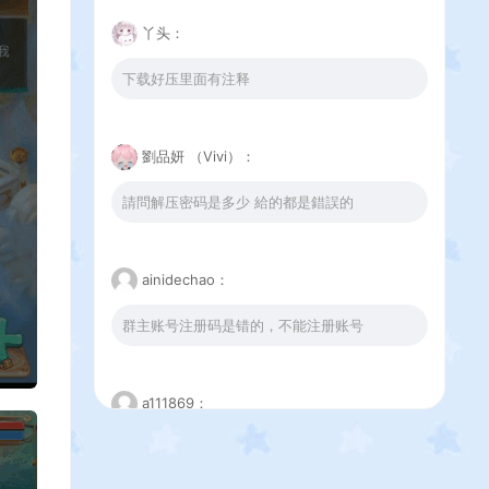
丫头：
下载好压里面有注释
劉品妍 （Vivi）：
請問解压密码是多少 給的都是錯誤的
ainidechao：
群主账号注册码是错的，不能注册账号
a111869：
这个下载错误是怎么回事