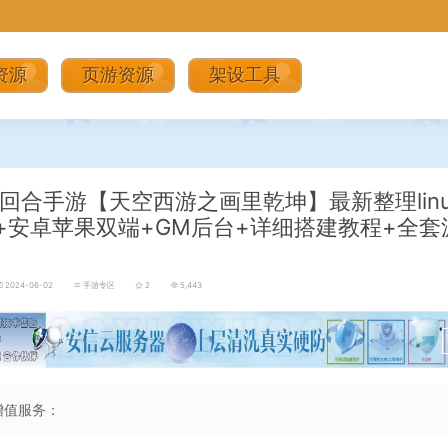
资源
页游资源
架设工具
回合手游【天空西游之画里乾坤】最新整理lin
+安卓苹果双端+GM后台+详细搭建教程+全套
2024-06-02
手游专区
2
5,443
增值服务：