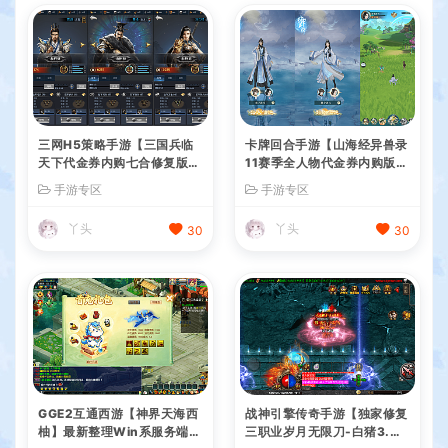
三网H5策略手游【三国兵临
卡牌回合手游【山海经异兽录
天下代金券内购七合修复版】
11赛季全人物代金券内购版】
最新整理单机一键即玩镜像端
最新整理WIN系服务端+授权
手游专区
手游专区
+Linux手工服务端+管理后台
GM后台+管理后台+热更修改
+GM授权后台+简易安卓客户
工具+安卓+详细搭建教程
丫头
丫头
30
30
端+详细搭建教程+视频教程
GGE2互通西游【神界天海西
战神引擎传奇手游【独家修复
柚】最新整理Win系服务端
三职业岁月无限刀-白猪3.