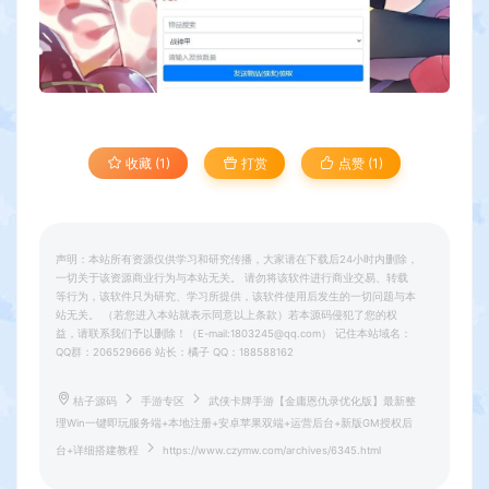
收藏 (1)
打赏
点赞 (
1
)
声明：本站所有资源仅供学习和研究传播，大家请在下载后24小时内删除，
一切关于该资源商业行为与本站无关。 请勿将该软件进行商业交易、转载
等行为，该软件只为研究、学习所提供，该软件使用后发生的一切问题与本
站无关。 （若您进入本站就表示同意以上条款）若本源码侵犯了您的权
益，请联系我们予以删除！（E-mail:1803245@qq.com） 记住本站域名：
QQ群：206529666 站长：橘子 QQ：188588162
桔子源码
手游专区
武侠卡牌手游【金庸恩仇录优化版】最新整
理Win一键即玩服务端+本地注册+安卓苹果双端+运营后台+新版GM授权后
台+详细搭建教程
https://www.czymw.com/archives/6345.html