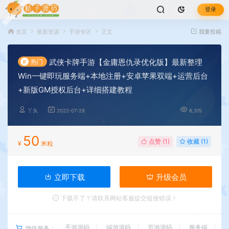
登录
首页
最新资源
手游专区
正文
我要投稿
武侠卡牌手游【金庸恩仇录优化版】最新整理
#
热门
Win一键即玩服务端+本地注册+安卓苹果双端+运营后台
+新版GM授权后台+详细搭建教程
丫头
2022-07-28
6,315
50
点赞 (
1
)
收藏 (1)
¥
米粒
立即下载
升级会员
下载不了？请联系网站客服提交链接错误！
手游源码
端游源码
页游源码
服务端
增值服务：