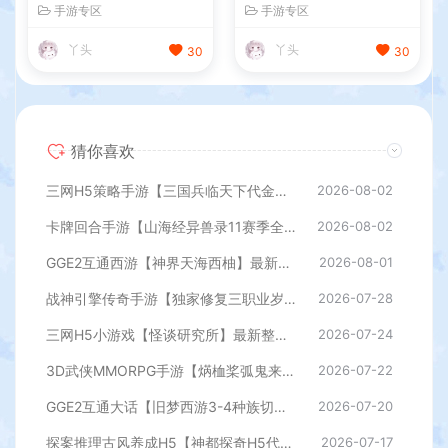
+安卓苹果PC三端+内置GM
0】最新整理Win系特色服务
手游专区
手游专区
工具+全套源码+详细搭建教
端+安卓苹果双端+GM授权后
程
台+详细搭建教程
丫头
丫头
30
30
猜你喜欢
三网H5策略手游【三国兵临天下代金券内购七合修复版】最新整理单机一键即玩镜像端+Linux手工服务端+管理后台+GM授权后台+简易安卓客户端+详细搭建教程+视频教程
2026-08-02
卡牌回合手游【山海经异兽录11赛季全人物代金券内购版】最新整理WIN系服务端+授权GM后台+管理后台+热更修改工具+安卓+详细搭建教程
2026-08-02
GGE2互通西游【神界天海西柚】最新整理Win系服务端+安卓苹果PC三端+内置GM工具+全套源码+详细搭建教程
2026-08-01
战神引擎传奇手游【独家修复三职业岁月无限刀-白猪3.0】最新整理Win系特色服务端+安卓苹果双端+GM授权后台+详细搭建教程
2026-07-28
三网H5小游戏【怪谈研究所】最新整理WIN系服务端+Linux手工服务端+详细搭建教程
2026-07-24
3D武侠MMORPG手游【焫桖桨弧鬼来7职业精修代金券内购版】最新整Linux手工服务端+安卓苹果双端+CDK授权后台+详细搭建教程
2026-07-22
GGE2互通大话【旧梦西游3-4种族切换】最新整理Win系服务端+安卓PC互通客户端+内置GM工具+全套源码+详细搭建教程
2026-07-20
探案推理古风养成H5【神都探奇H5代金券内购版】最新整理单机一键即玩镜像端+Linux手工服务端+CDK授权后台+详细搭建教程
2026-07-17