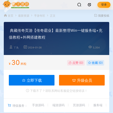
登录
首页
最新资源
手游专区
正文
我要投稿
典藏传奇页游【传奇霸业】最新整理Win一键服务端+充
值教程+外网搭建教程
丫头
2024-01-26
3,354
30
点赞 (
0
)
收藏 (0)
¥
米粒
立即下载
升级会员
下载不了？请联系网站客服提交链接错误！
手游源码
端游源码
页游源码
服务端
增值服务：