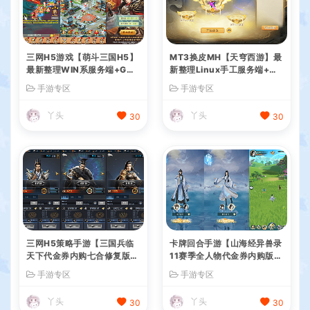
三网H5游戏【萌斗三国H5】
MT3换皮MH【天穹西游】最
最新整理WIN系服务端+GM
新整理Linux手工服务端+安
后台+详细搭建教程
卓苹果双端+GM后台+详细搭
手游专区
手游专区
建教程+全套源码+视频教程
丫头
丫头
30
30
三网H5策略手游【三国兵临
卡牌回合手游【山海经异兽录
天下代金券内购七合修复版】
11赛季全人物代金券内购版】
最新整理单机一键即玩镜像端
最新整理WIN系服务端+授权
手游专区
手游专区
+Linux手工服务端+管理后台
GM后台+管理后台+热更修改
+GM授权后台+简易安卓客户
工具+安卓+详细搭建教程
丫头
丫头
30
30
端+详细搭建教程+视频教程