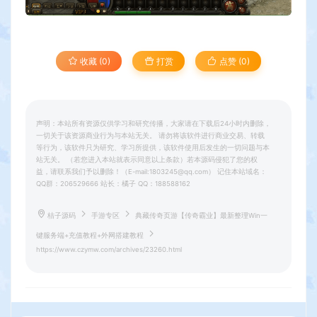
收藏 (0)
打赏
点赞 (
0
)
声明：本站所有资源仅供学习和研究传播，大家请在下载后24小时内删除，
一切关于该资源商业行为与本站无关。 请勿将该软件进行商业交易、转载
等行为，该软件只为研究、学习所提供，该软件使用后发生的一切问题与本
站无关。 （若您进入本站就表示同意以上条款）若本源码侵犯了您的权
益，请联系我们予以删除！（E-mail:1803245@qq.com） 记住本站域名：
QQ群：206529666 站长：橘子 QQ：188588162
桔子源码
手游专区
典藏传奇页游【传奇霸业】最新整理Win一
键服务端+充值教程+外网搭建教程
https://www.czymw.com/archives/23260.html