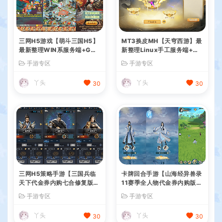
三网H5游戏【萌斗三国H5】
MT3换皮MH【天穹西游】最
最新整理WIN系服务端+GM
新整理Linux手工服务端+安
后台+详细搭建教程
卓苹果双端+GM后台+详细搭
手游专区
手游专区
建教程+全套源码+视频教程
丫头
丫头
30
30
三网H5策略手游【三国兵临
卡牌回合手游【山海经异兽录
天下代金券内购七合修复版】
11赛季全人物代金券内购版】
最新整理单机一键即玩镜像端
最新整理WIN系服务端+授权
手游专区
手游专区
+Linux手工服务端+管理后台
GM后台+管理后台+热更修改
+GM授权后台+简易安卓客户
工具+安卓+详细搭建教程
丫头
丫头
30
30
端+详细搭建教程+视频教程