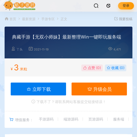
登录
首页
最新资源
手游专区
正文
我要投稿
典藏手游【无双小师妹】最新整理Win一键即玩服务端
丫头
2021-11-19
4,471
3
点赞 (
0
)
收藏 (0)
¥
米粒
立即下载
升级会员
下载不了？请联系网站客服提交链接错误！
手游源码
端游源码
页游源码
服务端
增值服务：