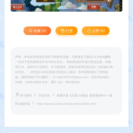
收藏 (0)
打赏
点赞 (
0
)
声明：本站所有资源仅供学习和研究传播，大家请在下载后24小时内删除，
一切关于该资源商业行为与本站无关。 请勿将该软件进行商业交易、转载
等行为，该软件只为研究、学习所提供，该软件使用后发生的一切问题与本
站无关。 （若您进入本站就表示同意以上条款）若本源码侵犯了您的权
益，请联系我们予以删除！（E-mail:1803245@qq.com） 记住本站域名：
QQ群：206529666 站长：橘子 QQ：188588162
桔子源码
手游专区
典藏手游【无双小师妹】最新整理Win一键
即玩服务端
https://www.czymw.com/archives/3345.html