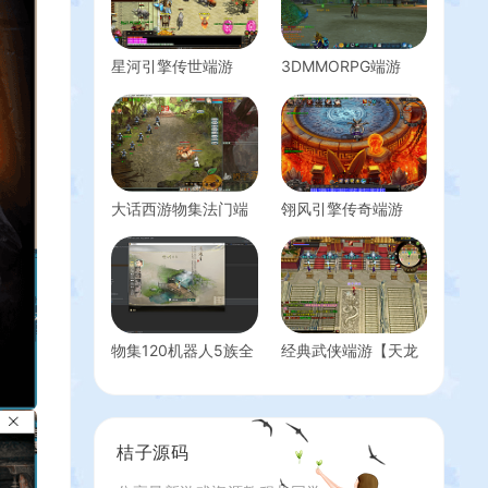
星河引擎传世端游
3DMMORPG端游
【彼岸花专属六大陆
【诛仙2地宫特色完整
剧情版】最新整理
版】最新整理单机一
Win系服务端+彩虹登
键即玩镜像端+Linux
陆器+客户端+详细搭
手工服务端+GM工具
建教程
+网页注册+PC客户
端+详细搭建教程
大话西游物集法门端
翎风引擎传奇端游
+win详细搭建教程
【奇域录单职业】最
+GM运营后台
新整理WIN系服务端
+配套补丁网站+详细
搭建教程+视频教程
物集120机器人5族全
经典武侠端游【天龙
套源码+安卓全套源
八部之英武·烁今】最
码（视频教程+一键
新整理单机一键即玩
端+虚拟机）
镜像端+Linux手工服
务端+PC客户端+GM
桔子源码
工具+详细搭建教程