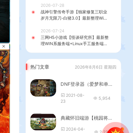
建教程
2026-07-28
战神引擎传奇手游【独家修复三职业
岁月无限刀-白猪3.0】最新整理Win
系特色服务端+安卓苹果双端+GM授
权后台+详细搭建教程
2026-07-24
三网H5小游戏【怪谈研究所】最新整
理WIN系服务端+Linux手工服务端
+详细搭建教程
热门文章
2026年8月6日 星期四
DNF登录器（爱梦和单机）
2021-08-
5,954
23
典藏怀旧端游【桃园将星录OL】最新整理WIN系半手工服务端+PC客户端+网页注册+GM授权后台+详细搭建教程
2024-04-
2,226