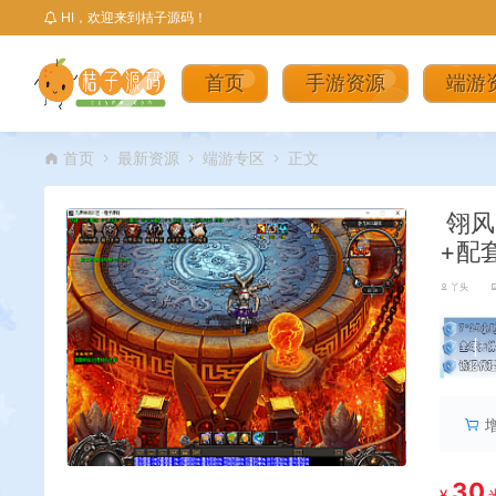
HI，欢迎来到桔子源码！
首页
手游资源
端游
首页
最新资源
端游专区
正文
翎风
+配
丫头
丨
30
¥