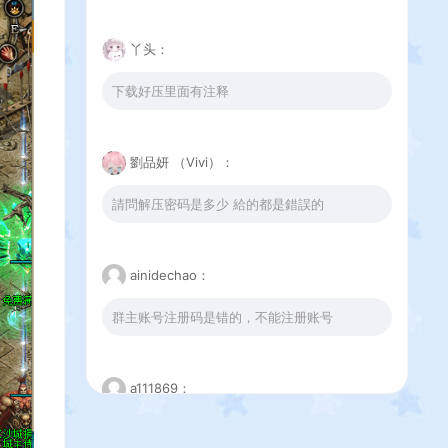
丫头：
下载好压里面有注释
劉品妍 （Vivi）：
請問解压密码是多少 給的都是錯誤的
ainidechao：
群主账号注册码是错的，不能注册账号
a111869：
这个下载错误是怎么回事