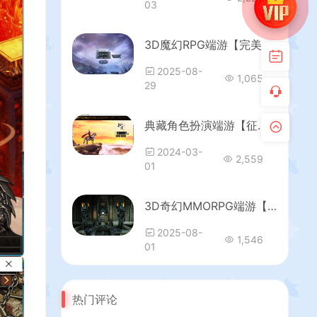
03
3D魔幻RPG端游【完美国际155幻海奇谭12职业修改版】最新整理单机一键即玩镜像端+Linux手工服务端+网页注册+修改工具+修改文档+GM指令+PC客户端+详细搭建教程
2025-08-
1,065
29
典藏角色扮演端游【征途黄金版】最新整理Win系服务端+PC客户端+GM工具+详细外网搭建教程
2024-03-
2,559
01
3D奇幻MMORPG端游【绝对女神】最新整理WIN系半手工服务端+PC客户端+网页注册+详细搭建教程+修改教程+解包打包工具
2025-08-
1,546
01
热门评论