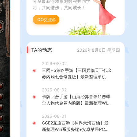
分享最新游戏资源教程共同学
习，共同进步，共同成长！
QQ交流群
TA的动态
2026年8月6日 星期四
2026-08-02
三网H5策略手游【三国兵临天下代金
券内购七合修复版】最新整理单机一
键即玩镜像端+Linux手工服务端+管
理后台+GM授权后台+简易安卓客户
2026-08-02
端+详细搭建教程+视频教程
卡牌回合手游【山海经异兽录11赛季
全人物代金券内购版】最新整理WIN
系服务端+授权GM后台+管理后台
+热更修改工具+安卓+详细搭建教程
2026-08-01
GGE2互通西游【神界天海西柚】最
新整理Win系服务端+安卓苹果PC三
端+内置GM工具+全套源码+详细搭