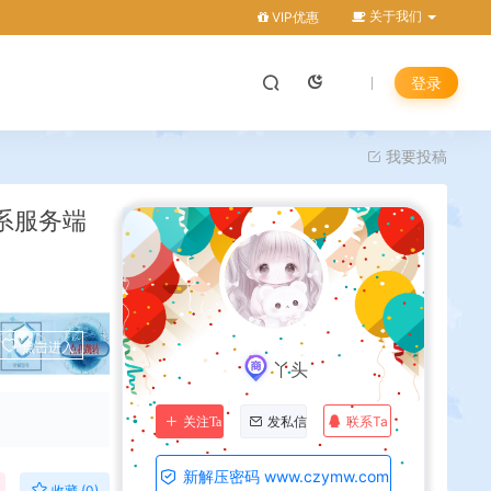
关于我们
VIP优惠
登录
我要投稿
系服务端
点击进入
丫头
联系Ta
关注Ta
发私信
新解压密码 www.czymw.com
收藏 (0)