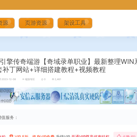
资源
页游资源
架设工具
引擎传奇端游【奇域录单职业】最新整理WIN
套补丁网站+详细搭建教程+视频教程
2023-12-08
端游专区
0
2,461
增值服务：
米粒
VIP 5折、终身VIP免费
升级VIP
开通VIP尊享优惠特权
点赞 (
0
)