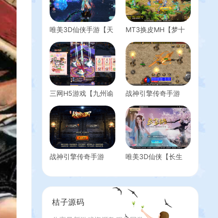
唯美3D仙侠手游【天
MT3换皮MH【梦十
地决八职业修复版】
一澎湃西游尊享挂机
最新整理单机一键即
版】最新整理单机一
玩镜像端+Linux手工
键即玩镜像端+Linux
端+安卓+多区跨服
手工服务端+安卓苹
+管理后台+GM授权
果双端+GM后台+详
后台+详细搭建教程
细搭建教程+全套源
三网H5游戏【九州谕
战神引擎传奇手游
码+攻略
H5】最新整理单机一
【一统微山三职业二
键即玩镜像端+Linux
大陆白猪2】最新整理
手工服务端+详细搭
WIN系复古服务端
建教程
+安卓苹果双端+GM
授权物品后台+详细
搭建教程
战神引擎传奇手游
唯美3D仙侠【长生
【战神之刃白猪3.1】
诀】最新整理linux验
最新整理WIN系特色
证手工端+安卓苹果
服务端+安卓苹果双
双端+搭建教程+授权
端+GM授权物品后台
后台
桔子源码
+详细搭建教程