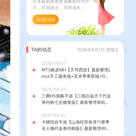
分享最新游戏资源教程共同学
习，共同进步，共同成长！
QQ交流群
TA的动态
2026年8月7日 星期五
2026-08-07
MT3换皮MH【天穹西游】最新整理L
inux手工服务端+安卓苹果双端+GM
后台+详细搭建教程+全套源码+视频
教程
2026-08-02
三网H5策略手游【三国兵临天下代金
券内购七合修复版】最新整理单机一
键即玩镜像端+Linux手工服务端+管
理后台+GM授权后台+简易安卓客户
2026-08-02
端+详细搭建教程+视频教程
卡牌回合手游【山海经异兽录11赛季
全人物代金券内购版】最新整理WIN
系服务端+授权GM后台+管理后台