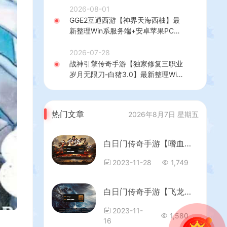
+热更修改工具+安卓+详细搭建教程
2026-08-01
GGE2互通西游【神界天海西柚】最
新整理Win系服务端+安卓苹果PC三
端+内置GM工具+全套源码+详细搭
建教程
2026-07-28
战神引擎传奇手游【独家修复三职业
岁月无限刀-白猪3.0】最新整理Win
系特色服务端+安卓苹果双端+GM授
权后台+详细搭建教程
热门文章
2026年8月7日 星期五
白日门传奇手游【嗜血传奇】最新整理Win一键即玩服务端+安卓+GM后台+详细搭建教程
2023-11-28
1,749
白日门传奇手游【飞龙传奇三职业明文版】最新整理Win系特色服务端+安卓+GM后台+详细搭建教程
2023-11-
1,580
16