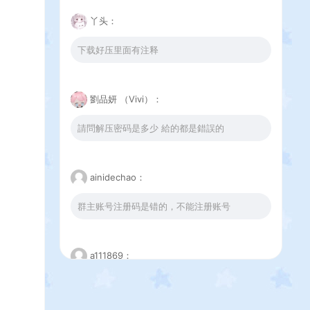
丫头：
下载好压里面有注释
劉品妍 （Vivi）：
請問解压密码是多少 給的都是錯誤的
ainidechao：
群主账号注册码是错的，不能注册账号
a111869：
这个下载错误是怎么回事