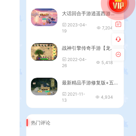
大话回合手游逍遥西游之【百宝岁月西游】最新整理Linux手工服务端+安卓+GM后台+详细搭建教程
2023-04-
7,204
19
战神引擎传奇手游【龙武星魂之水域传奇】最新整理特色Win系服务端+安卓+GM授权后台+详细搭建教程
2022-04-
5,418
26
最新精品手游修复版+五行+八卦+变身卡修复+各种+双端+win一键端详细教程
2021-11-
4,934
13
热门评论