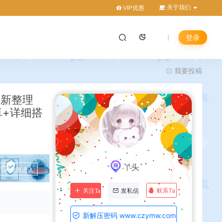
关于我们
VIP优惠
登录
我要投稿
最新整理
卓+详细搭
丫头
点击进入
联系Ta
关注Ta
发私信
新解压密码 www.czymw.com