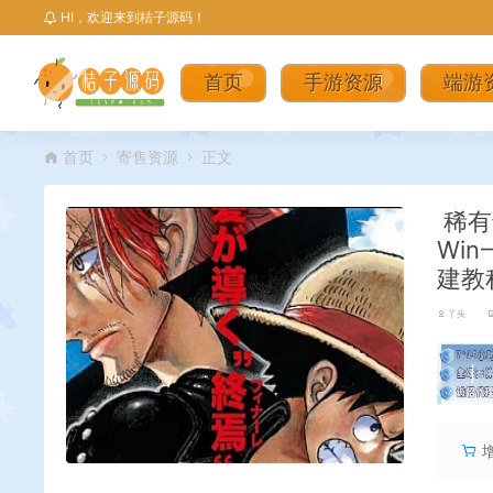
HI，欢迎来到桔子源码！
首页
手游资源
端游
首页
寄售资源
正文
稀有
Wi
建教
丫头
丨