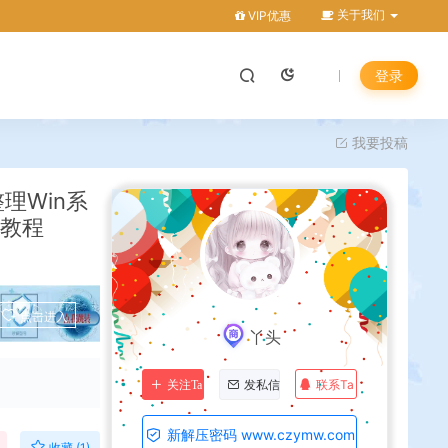
关于我们
VIP优惠
登录
我要投稿
理Win系
建教程
点击进入
丫头
联系Ta
关注Ta
发私信
新解压密码 www.czymw.com
收藏 (1)