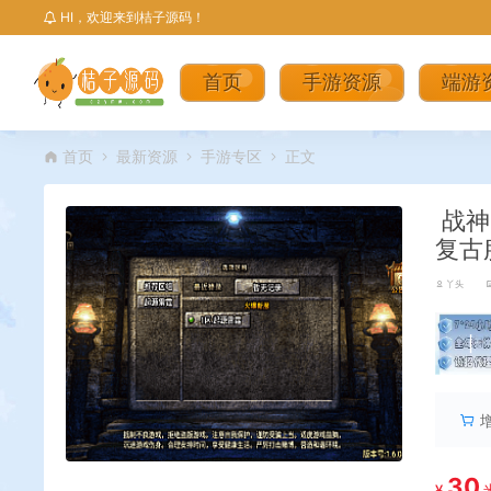
HI，欢迎来到桔子源码！
首页
手游资源
端游
首页
最新资源
手游专区
正文
战神
复古
丫头
丨
30
¥