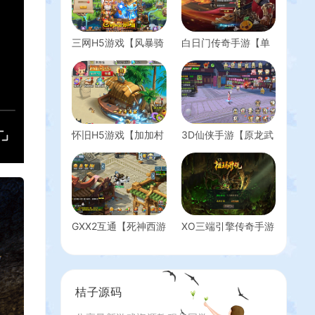
三网H5游戏【风暴骑
白日门传奇手游【单
兵H5】最新整理WIN
职业狂人冰雪传奇】
系服务端+GM运营后
最新整理Win一键即
台+详细搭建教程+视
玩服务端+安卓苹果
频教程
双端+神器+神装+GM
后台
怀旧H5游戏【加加村
3D仙侠手游【原龙武
传说H5授权内购版】
修复优化版】最新整
最新单机一键即玩镜
理Win半手工服务端
像端+linux手工端服
+多区+GM授权后台
务端+GM授权内购后
+安卓+详细搭建教程
台+详细搭建教程
+视频教程
GXX2互通【死神西游
XO三端引擎传奇手游
精修版】最新整理单
【1.76祖玛传说金币
机一键端+Win系服务
复古版】最新整理
端+安卓+PC客户端
Win系服务端+PC安
+全套源码+详细搭建
卓苹果三端+加密工
桔子源码
教程
具+详细搭建教程