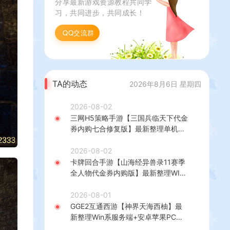
分享最新游戏资源教程共同学
习，共同进步，共同成长！
QQ交流群
TA的动态
2026年8月6日 星期四
2026-08-02
三网H5策略手游【三国兵临天下代金
券内购七合修复版】最新整理单机一
键即玩镜像端+Linux手工服务端+管
理后台+GM授权后台+简易安卓客户
2026-08-02
端+详细搭建教程+视频教程
卡牌回合手游【山海经异兽录11赛季
全人物代金券内购版】最新整理WIN
系服务端+授权GM后台+管理后台
+热更修改工具+安卓+详细搭建教程
2026-08-01
GGE2互通西游【神界天海西柚】最
新整理Win系服务端+安卓苹果PC三
端+内置GM工具+全套源码+详细搭