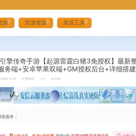
资源
页游资源
架设工具
引擎传奇手游【起源雷霆白猪3免授权】最新整
服务端+安卓苹果双端+GM授权后台+详细搭
2024-12-03
手游专区
1
3,456
增值服务：
米粒
VIP 5折、终身VIP免费
升级VIP
开通VIP尊享优惠特权
点赞 (
0
)