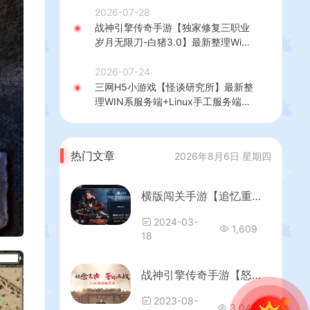
建教程
2026-07-28
战神引擎传奇手游【独家修复三职业
岁月无限刀-白猪3.0】最新整理Win
系特色服务端+安卓苹果双端+GM授
权后台+详细搭建教程
2026-07-24
三网H5小游戏【怪谈研究所】最新整
理WIN系服务端+Linux手工服务端
+详细搭建教程
热门文章
2026年8月6日 星期四
横版闯关手游【追忆重返2.0精品精修端】最新整理Linux手工服务端+安卓苹果双端+WEB管理后台+详细搭建教程+配套表
2024-03-
1,609
18
战神引擎传奇手游【怒斩天下单职业】最新整理Win系一键服务端+安卓苹果双端+GM授权物品后台+详细搭建教程
2023-08-
3,044