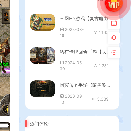
11
三网H5游戏【复古魔力归来H5高爆互通修复版】最新整理Linux手工服务端+管理后台+GM授权后台+安卓+详细搭建教程+视频教程
2025-08-
1,145
16
稀有卡牌回合手游【大战国】最新整理Linux手工服务端+安卓苹果双端+多区跨服+全物品ID+自定义英雄+CDK授权后台+详细搭建教程
2024-05-
1,231
30
幽冥传奇手游【暗黑黎明极速版】最新整理Win一键服务端+安卓苹果双端+GM授权后台+运营后台+详细搭建教程
2023-09-
3,389
13
热门评论