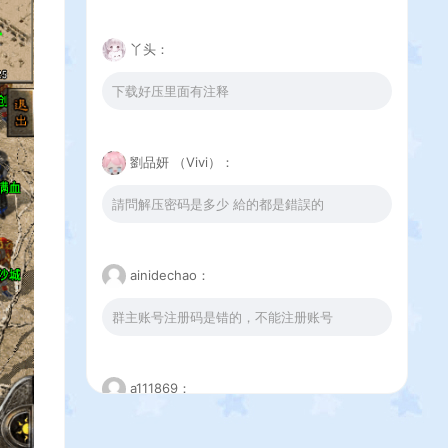
丫头：
下载好压里面有注释
劉品妍 （Vivi）：
請問解压密码是多少 給的都是錯誤的
ainidechao：
群主账号注册码是错的，不能注册账号
a111869：
这个下载错误是怎么回事