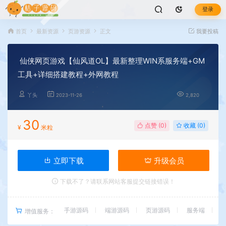
登录
首页
最新资源
页游资源
正文
我要投稿
仙侠网页游戏【仙风道OL】最新整理WIN系服务端+GM
工具+详细搭建教程+外网教程
丫头
2023-11-26
2,820
30
点赞 (
0
)
收藏 (0)
¥
米粒
立即下载
升级会员
下载不了？请联系网站客服提交链接错误！
手游源码
端游源码
页游源码
服务端
增值服务：