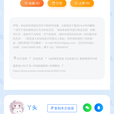
收藏 (0)
打赏
点赞 (
0
)
声明：本站所有资源仅供学习和研究传播，大家请在下载后24小时内删除，
一切关于该资源商业行为与本站无关。 请勿将该软件进行商业交易、转载
等行为，该软件只为研究、学习所提供，该软件使用后发生的一切问题与本
站无关。 （若您进入本站就表示同意以上条款）若本源码侵犯了您的权
益，请联系我们予以删除！（E-mail:1803245@qq.com） 记住本站域名：
QQ群：206529666 站长：橘子 QQ：188588162
桔子源码
页游资源
仙侠网页游戏【仙风道OL】最新整理WIN系
服务端+GM工具+详细搭建教程+外网教程
https://www.czymw.com/archives/20922.html
丫头
复制本文链接