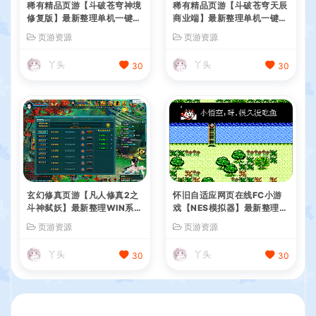
稀有精品页游【斗破苍穹神境
稀有精品页游【斗破苍穹天辰
修复版】最新整理单机一键即
商业端】最新整理单机一键即
玩镜像端+Linux手工服务端
玩镜像端+Linux手工服务端
页游资源
页游资源
+管理后台+详细搭建教程
+管理后台+详细搭建教程
丫头
丫头
30
30
玄幻修真页游【凡人修真2之
怀旧自适应网页在线FC小游
斗神弑妖】最新整理WIN系服
戏【NES模拟器】最新整理W
务端+GM工具+详细搭建教程
IN系服务端+Linux手工服务
页游资源
页游资源
+外网教程
端+管理后台+支持手柄+存档
丫头
丫头
30
30